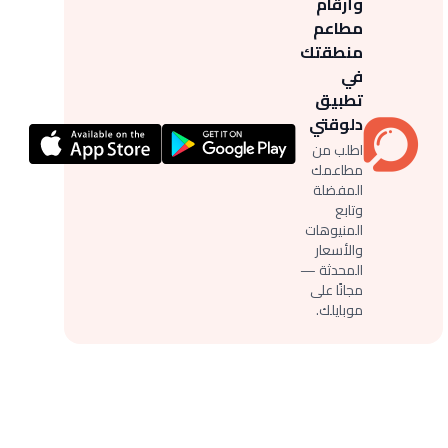
وأرقام
مطاعم
منطقتك
في
تطبيق
دلوقتي
اطلب من
مطاعمك
المفضلة
وتابع
المنيوهات
والأسعار
المحدثة —
مجانًا على
موبايلك.