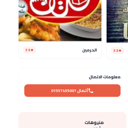
الحرمين
3.5
3.5
معلومات الاتصال
أتصال 01557455007
منيوهات