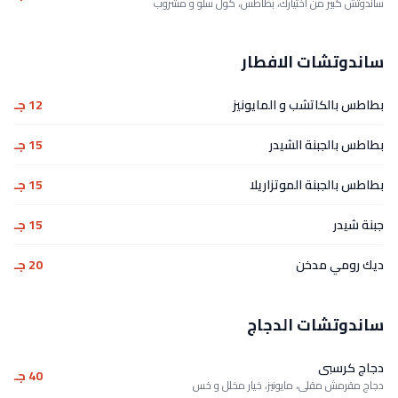
ساندوتش كبير من اختيارك، بطاطس، كول سلو و مشروب
ساندوتشات الافطار
بطاطس بالكاتشب و المايونيز
12 جـ
بطاطس بالجبنة الشيدر
15 جـ
بطاطس بالجبنة الموتزاريلا
15 جـ
جبنة شيدر
15 جـ
ديك رومي مدخن
20 جـ
ساندوتشات الدجاج
دجاج كرسبى
40 جـ
دجاج مقرمش مقلى، مايونيز، خيار مخلل و خس