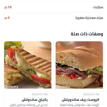
سبرايت
10 جـ
مياه معدنية صغيرة
5 جـ
وصفات ذات صلة
2026-07-08
2026-07-08
الروست بيف ساندويتش
بانيني ساندوتش
الروست بيف ساندويتش وجبة خفيفة
جددي في وصفاتك وحضري بانيني