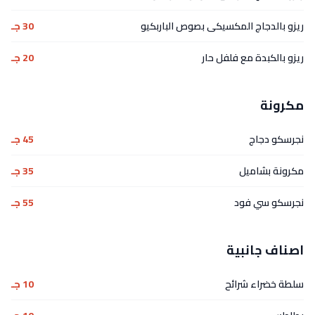
ريزو بالدجاج المكسيكى بصوص الباربكيو
30 جـ
ريزو بالكبدة مع فلفل حار
20 جـ
مكرونة
نجرسكو دجاج
45 جـ
مكرونة بشاميل
35 جـ
نجرسكو سي فود
55 جـ
اصناف جانبية
سلطة خضراء شرائح
10 جـ