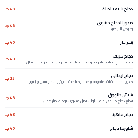
دجاج بانيه بالجبنة
40 جـ
صدور الدجاج مشوي
48 جـ
بصوص الباربكيو
زنجر حار
40 جـ
دجاج كييف
48 جـ
صدور الدجاج مقلية، ملفوفة و محشوة بالزبدة، بقدونس، مايونيز و خيار مخلل
دجاج ايطالي
25 جـ
صدور الدجاج مقلية، ملفوفة و محشوة بالجبنة الموتزاريلا، سوسيس و زيتون
شيش طاووق
48 جـ
قطع دجاج مشوى، فلفل الوان، بصل مشوى، ثومية، خيار مخلل
دجاج فاهيتا
48 جـ
شاورما دجاج
40 جـ