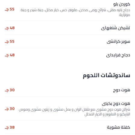
كوردن بلو
55 جـ
دجاج بانيه مقلى، شرائح رومى مدخن، مايونيز، خس، خيار مخلل، جبنة شيدر و جبنة
موتزاريلا
تشيكن شنغهاى
48 جـ
سوبر كرانشى
55 جـ
دجاج فرايداى
48 جـ
ساندوتشات اللحوم
هوت دوج
30 جـ
هوت دوج بكينى
30 جـ
شرائح هوت دوج مشوى مع فلفل الوان و بصل مشوى و زيتون مشوى وصوص
الباربكيو و المايونيز و الخيار المخلل
كفتة مشوية
38 جـ