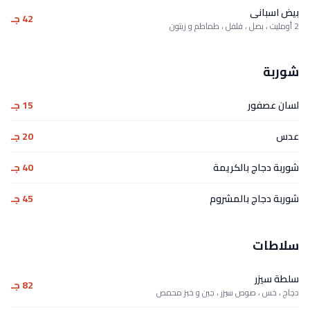
بيض اسبانى
42 جـ
2 أومليت ، بصل ، فلفل ، طماطم و زيتون
شوربة
لسان عصفور
15 جـ
عدس
20 جـ
شوربة دجاج بالكريمة
40 جـ
شوربة دجاج بالمشروم
45 جـ
سلاطات
سلطة سيزر
82 جـ
دجاج ، خس ، صوص سيزر ، جبن و خبز محمص