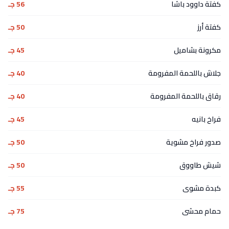
كفتة داوود باشا
56 جـ
كفتة أرز
50 جـ
مكرونة بشاميل
45 جـ
جلاش باللحمة المفرومة
40 جـ
رقاق باللحمة المفرومة
40 جـ
فراخ بانيه
45 جـ
صدور فراخ مشوية
50 جـ
شيش طاووق
50 جـ
كبدة مشوى
55 جـ
حمام محشى
75 جـ