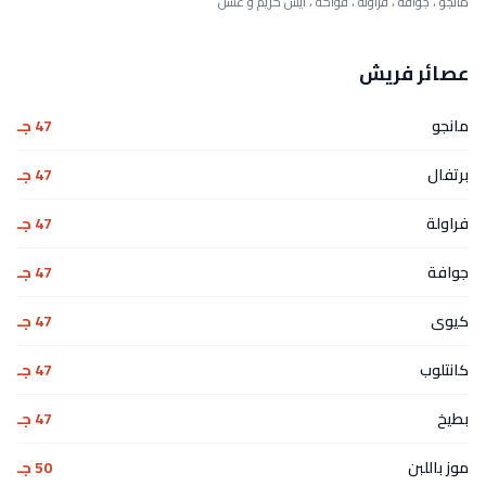
مانجو ، جوافة ، فراولة ، فواكه ، آيس كريم و عسل
عصائر فريش
مانجو
47 جـ
برتفال
47 جـ
فراولة
47 جـ
جوافة
47 جـ
كيوى
47 جـ
كانتلوب
47 جـ
بطيخ
47 جـ
موز باللبن
50 جـ