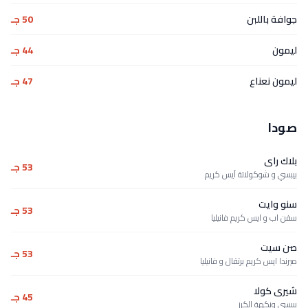
جوافة باللبن
50 جـ
ليمون
44 جـ
ليمون نعناع
47 جـ
صودا
بلاك راى
53 جـ
بيبسي و شوكولاتة آيس كريم
سنو وايت
53 جـ
سفن اب و ايس كريم فانيليا
صن سيت
53 جـ
ميرندا ايس كريم برتقال و فانيليا
شيرى كولا
45 جـ
بيبسي ونكهة الكرز