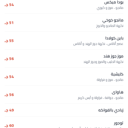
بودا ميكس
54 جـ
مانجو ، موز و كيوي
مانجو خوخي
51 جـ
نكهة المانجو والخوخ
باين كولادا
55 جـ
عصير أناناس ، نكهة جوز الهند و أناناس
موز جوز هند
56 جـ
نكهة الحليب والموز وجوز الهند
كليشية
54 جـ
مانجو ، موز و فراولة
هاواى
56 جـ
مانجو ، جوافة ، فراولة و آيس كريم
زبادي بالفواكه
49 جـ
توجور
60 جـ