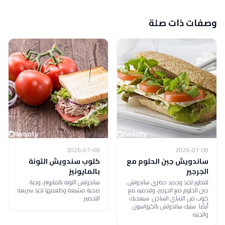
وصفات ذات صلة
2026-07-08
2026-07-08
ساندويش جبن الحلوم مع
كلوب سندويش التونة
الجرجير
بالمايونيز
لفطور لذيذ وجديد حضري ساندوتش
ساندوتش التونة بالمايونيز، وجبة
جبن الحلوم مع الجرجير، وقدميه مع
صحية مشبعة وطعمها لذيذ سريعة
كوب من الشاي الساخن. سيعجبك
التحضير.
أيضًا: ستيك ساندوتش بالكرواسون
والجبنه