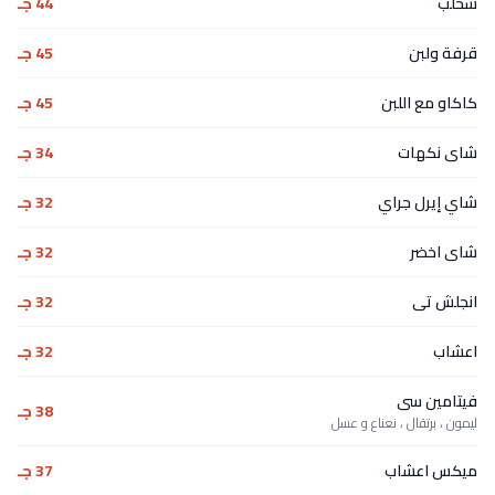
سحلب
44 جـ
قرفة ولبن
45 جـ
كاكاو مع اللبن
45 جـ
شاى نكهات
34 جـ
شاي إيرل جراي
32 جـ
شاى اخضر
32 جـ
انجلش تى
32 جـ
اعشاب
32 جـ
فيتامين سى
38 جـ
ليمون ، برتقال ، نعناع و عسل
ميكس اعشاب
37 جـ