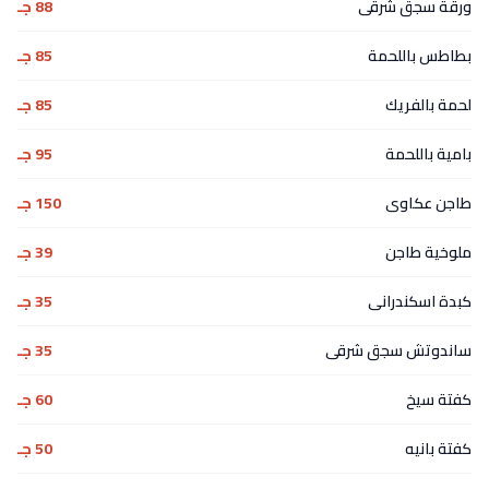
ورقة سجق شرقى
88 جـ
بطاطس باللحمة
85 جـ
لحمة بالفريك
85 جـ
بامية باللحمة
95 جـ
طاجن عكاوى
150 جـ
ملوخية طاجن
39 جـ
كبدة اسكندرانى
35 جـ
ساندوتش سجق شرقى
35 جـ
كفتة سيخ
60 جـ
كفتة بانيه
50 جـ