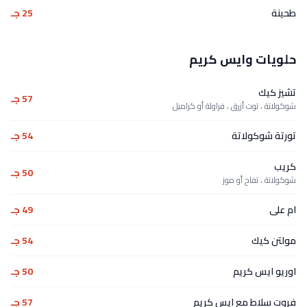
طحينة
25 جـ
حلويات وايس كريم
تشيز كيك
57 جـ
شوكولاتة ، توت أزرق ، فراولة أو كراميل
تورتة شوكولاتة
54 جـ
كريب
50 جـ
شوكولاتة ، تفاح أو موز
ام على
49 جـ
مولتن كيك
54 جـ
اوريو ايس كريم
50 جـ
فروت سلاط مع ايس كريم
57 جـ