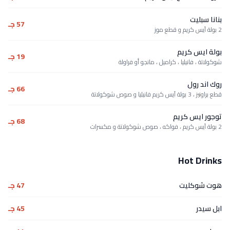
بنانا سبليت
57 جـ
2 بولة آيس كريم و قطع موز
بولة ايس كريم
19 جـ
شوكولاتة ، فانيليا ، كراميل ، مانجو أو فراولة
روك اند رول
66 جـ
قطع براونيز ، 3 بولة آيس كريم فانيليا و صوص شوكولاتة
توجور ايس كريم
68 جـ
2 بولة آيس كريم ، فواكه ، صوص شوكولاتة و مكسرات
Hot Drinks
هوت شوكليت
47 جـ
ابل سيدر
45 جـ