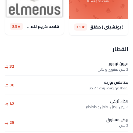
قاصد كريم للمشويات
3.5
( بوتشيني ( مغلق
3.5
الفطار
عيون توجور
32 جـ
2 بيض مشوي و كايزر
بطاطس بورية
30 جـ
بطاطا مهروسة ، زبدة و 2 خبز
بيض تركى
42 جـ
2 بيض ، بصل ، فلفل و طماطم
بيض مسلوق
25 جـ
2 بيض