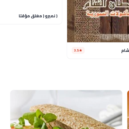
( نميرو ( مغلق مؤقتا
شام
3.5