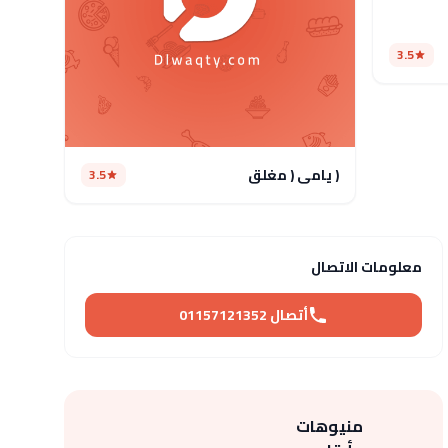
3.5
( يامي ( مغلق
3.5
معلومات الاتصال
أتصال 01157121352
منيوهات