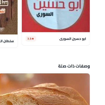
ابو حسين السورى
3.5
سلطان ال
وصفات ذات صلة