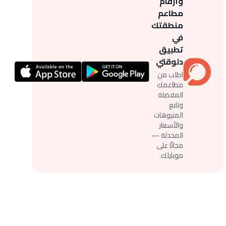
وأرقام
مطاعم
منطقتك
في
تطبيق
دلوقتي
اطلب من
مطاعمك
المفضلة
وتابع
المنيوهات
والأسعار
المحدثة —
مجانًا على
موبايلك.