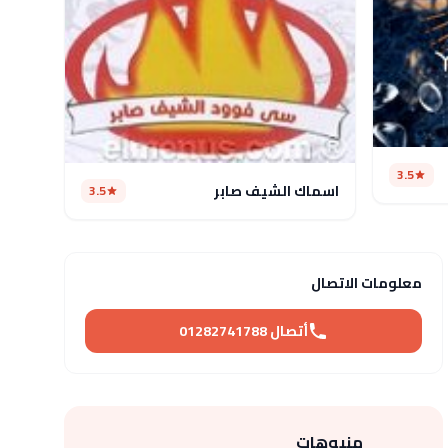
3.5
اسماك الشيف صابر
3.5
معلومات الاتصال
أتصال 01282741788
منيوهات