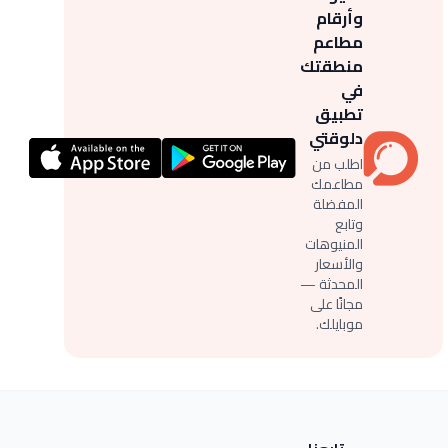
وأرقام
مطاعم
منطقتك
في
تطبيق
دلوقتي
اطلب من
مطاعمك
المفضلة
وتابع
المنيوهات
والأسعار
المحدثة —
مجانًا على
موبايلك.