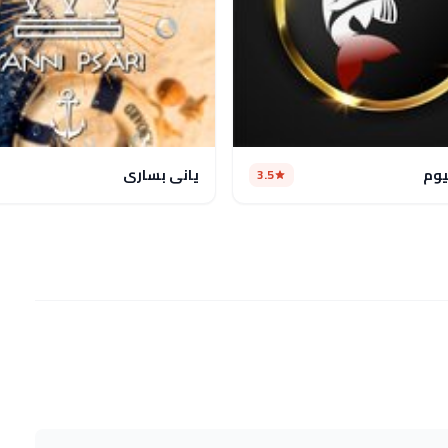
يوم
يانى بسارى
3.5