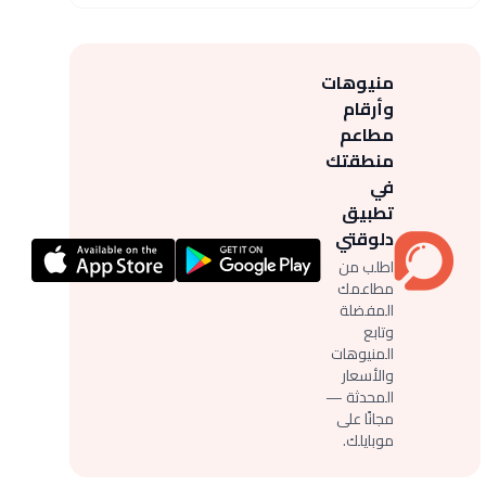
منيوهات
وأرقام
مطاعم
منطقتك
في
تطبيق
دلوقتي
اطلب من
مطاعمك
المفضلة
وتابع
المنيوهات
والأسعار
المحدثة —
مجانًا على
موبايلك.