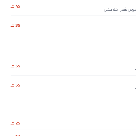
45 جـ
وص شيدر ، خيار مخلل
35 جـ
55 جـ
55 جـ
25 جـ