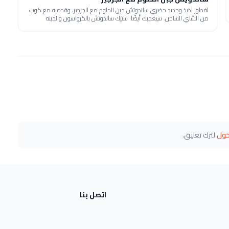
لفطور لذيذ وجديد حضري ساندوتش جبن الحلوم مع الجرجير، وقدميه مع كوب
من الشاي الساخن. سيعجبك أيضًا: ستيك ساندوتش بالكرواسون والجبنه
خول
لترك تعليق.
اتصل بنا