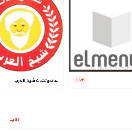
3.5
ساندوتشات شيخ العرب
35 جـ