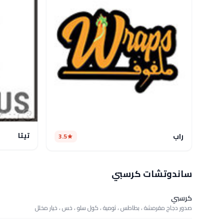
تيتا
راب
3.5
ساندوتشات كرسبي
كرسبي
صدور دجاج مقرمشة ، بطاطس ، ثومية ، كول سلو ، خس ، خيار مخلل