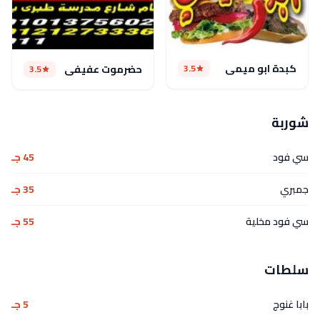
كبدة ابو ميمي
3.5
حضرموت عفيفى
3.5
شوربة
سي فود
45 جـ
جمبري
35 جـ
سي فود مخلية
55 جـ
سلطات
بابا غنوج
5 جـ