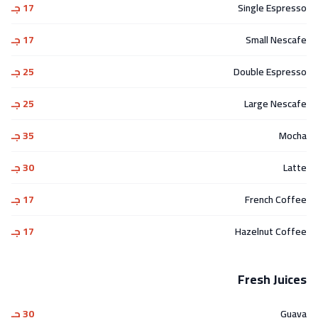
Single Espresso
17 جـ
Small Nescafe
17 جـ
Double Espresso
25 جـ
Large Nescafe
25 جـ
Mocha
35 جـ
Latte
30 جـ
French Coffee
17 جـ
Hazelnut Coffee
17 جـ
Fresh Juices
Guava
30 جـ