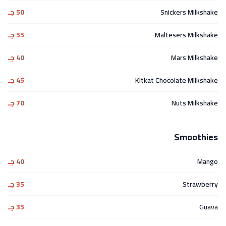
Snickers Milkshake
50 جـ
Maltesers Milkshake
55 جـ
Mars Milkshake
40 جـ
Kitkat Chocolate Milkshake
45 جـ
Nuts Milkshake
70 جـ
Smoothies
Mango
40 جـ
Strawberry
35 جـ
Guava
35 جـ