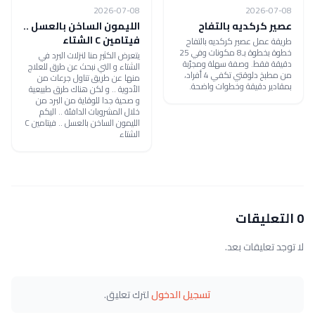
2026-07-08
2026-07-08
عصير كركديه بالتفاح
الليمون الساخن بالعسل ..
فيتامين C الشتاء
طريقة عمل عصير كركديه بالتفاح
خطوة بخطوة بـ8 مكونات وفي 25
يتعرض الكثير منا لنزلات البرد في
دقيقة فقط. وصفة سهلة ومجرّبة
الشتاء و التي نبحث عن طرق للعلاج
من مطبخ دلوقتي تكفي 4 أفراد،
منها عن طريق تناول جرعات من
بمقادير دقيقة وخطوات واضحة.
الأدوية .. و لكن هناك طرق طبيعية
و صحية جدا للوقاية من البرد من
خلال المشروبات الدافئة .. اليكم
الليمون الساخن بالعسل .. فيتامين C
الشتاء
0 التعليقات
لا توجد تعليقات بعد.
تسجيل الدخول
لترك تعليق.