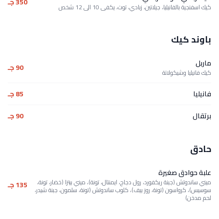
350 جـ
كيك اسفنجية بالفانيليا، جيلاتين، زبادي، توت، يكفى 10 الى 12 شخص
باوند كيك
ماربل
90 جـ
كيك فانيليا وشيكولاتة
فانيليا
85 جـ
برتقال
90 جـ
حادق
علبة حوادق صغيرة
ميني ساندوتش (جبنة ريكفورد، رول دجاج، ايمنتال، تونة)، ميني بيتزا (خضار، تونة،
135 جـ
سوسيس)، كرواسون (تونة، روز بيف)، كلوب ساندوتش (تونة، سلمون، جبنة شيدر،
لحم مدخن)