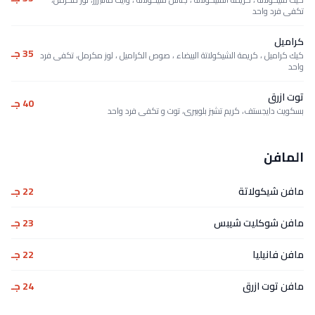
تكفى فرد واحد
كراميل
35 جـ
كيك كراميل ، كريمة الشيكولاتة البيضاء ، صوص الكراميل ، لوز مكرمل، تكفى فرد
واحد
توت ازرق
40 جـ
بسكويت دايجستف، كريم تشيز بلوبيرى، توت و تكفى فرد واحد
المافن
مافن شيكولاتة
22 جـ
مافن شوكليت شيبس
23 جـ
مافن فانيليا
22 جـ
مافن توت ازرق
24 جـ