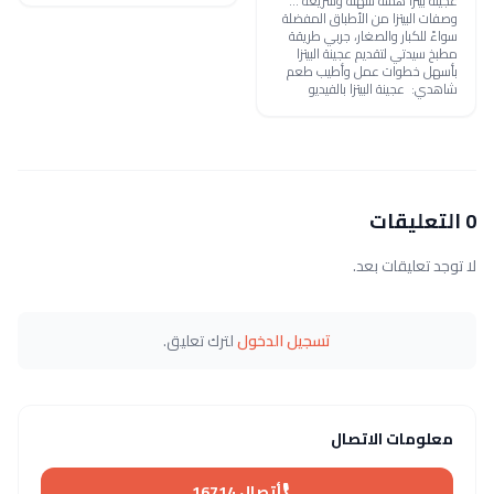
عجينة بيتزا هشة سهلة وسريعة ...
وصفات البيتزا من الأطباق المفضلة
سواءً للكبار والصغار، جربي طريقة
مطبخ سيدتي لتقديم عجينة البيتزا
بأسهل خطوات عمل وأطيب طعم
شاهدي: عجينة البيتزا بالفيديو
0 التعليقات
لا توجد تعليقات بعد.
تسجيل الدخول
لترك تعليق.
معلومات الاتصال
أتصال 16714