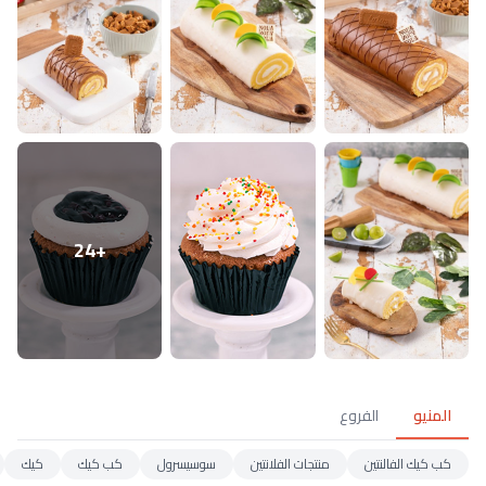
+24
المنيو
الفروع
كب كيك الفالنتين
منتجات الفلانتين
سوسيسرول
كب كيك
كيك