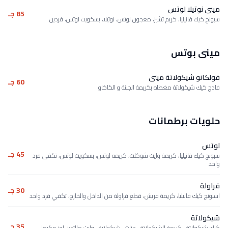
مينى نوتيلا لوتس
85 جـ
سبونج كيك فانيليا، كريم تشيز، معجون لوتس، نوتيلا، بسكويت لوتس، فردين
مينى بوتس
فولكانو شيكولاتة مينى
60 جـ
فادج كيك شيكولاتة مغطاه بكريمة الجبنة و الكاكاو
حلويات برطمانات
لوتس
45 جـ
سبونج كيك فانيليا، كريمة وايت شوكلت، كريمه لوتس، بسكويت لوتس، تكفى فرد
واحد
فراولة
30 جـ
اسبونج كيك فانيليا، كريمة فريش، قطع فراولة من الداخل والخارج، تكفي فرد واحد
شيكولاتة
35 جـ
كيك شيكولاتة ، كريمة الشيكولاتة ، جناش شيكولاتة ، وايت مالتيزرز، لوز مكرمل،