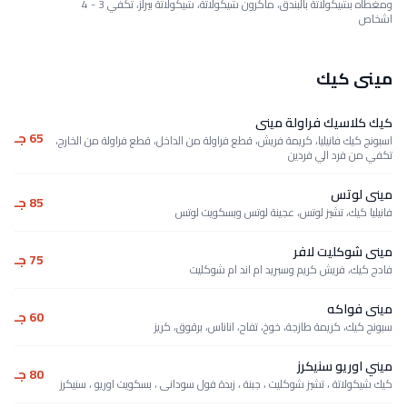
ومغطاه بشيكولاتة بالبندق، ماكرون شيكولاتة، شيكولاتة بيرلز، تكفي 3 - 4
اشخاص
مينى كيك
كيك كلاسيك فراولة مينى
65 جـ
اسبونج كيك فانيليا، كريمة فريش، قطع فراولة من الداخل، قطع فراولة من الخارج،
تكفي من فرد الي فردين
مينى لوتس
85 جـ
فانيليا كيك، تشيز لوتس، عجينة لوتس وبسكويت لوتس
مينى شوكليت لافر
75 جـ
فادج كيك، فريش كريم وسبريد ام اند ام شوكليت
مينى فواكه
60 جـ
سبونج كيك، كريمة طازجة، خوخ، تفاح، اناناس، برقوق، كريز
ميني اوريو سنيكرز
80 جـ
كيك شيكولاتة ، تشيز شوكليت ، جبنة ، زبدة فول سودانى ، بسكويت اوريو ، سنيكرز