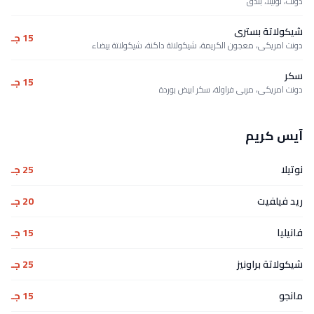
دونت، نوتيلا، بندق
شيكولاتة بسترى
15 جـ
دونت امريكى، معجون الكريمة، شيكولاتة داكنة، شيكولاتة بيضاء
سكر
15 جـ
دونت امريكى، مربى فراولة، سكر ابيض بوردة
آيس كريم
نوتيلا
25 جـ
ريد فيلفيت
20 جـ
فانيليا
15 جـ
شيكولاتة براونيز
25 جـ
مانجو
15 جـ