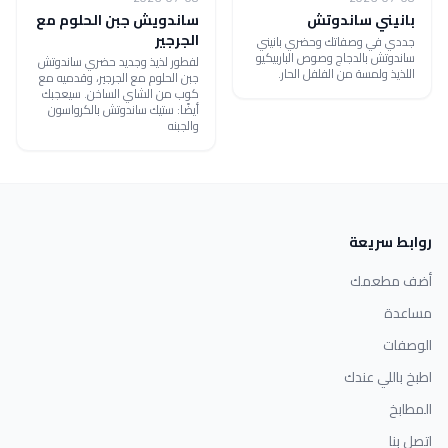
بانيني ساندوتش
ساندويش جبن الحلوم مع
الجرجير
جددي في وصفاتك وحضري بانيني
ساندوتش بالدجاج وصوص الباربيكيو
لفطور لذيذ وجديد حضري ساندوتش
اللذيذ ولمسة من الفلفل الحار.
جبن الحلوم مع الجرجير، وقدميه مع
كوب من الشاي الساخن. سيعجبك
أيضًا: ستيك ساندوتش بالكرواسون
والجبنه
روابط سريعة
أضف مطعمك
مساعدة
الوصفات
اطبخ باللي عندك
المطابخ
اتصل بنا