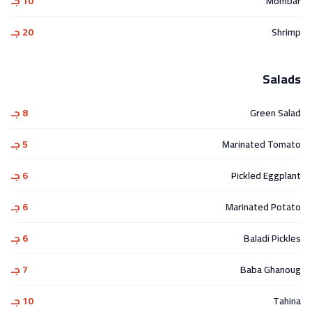
Mombar
10 جـ
Shrimp
20 جـ
Salads
Green Salad
8 جـ
Marinated Tomato
5 جـ
Pickled Eggplant
6 جـ
Marinated Potato
6 جـ
Baladi Pickles
6 جـ
Baba Ghanoug
7 جـ
Tahina
10 جـ