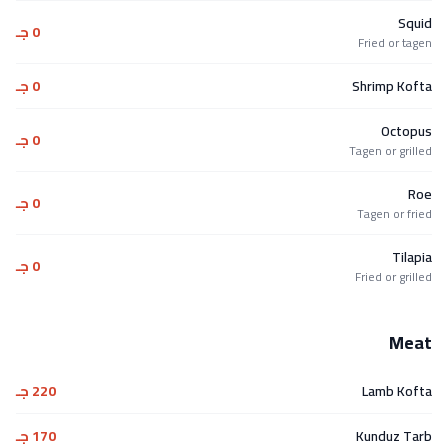
Squid
0 جـ
Fried or tagen
Shrimp Kofta
0 جـ
Octopus
0 جـ
Tagen or grilled
Roe
0 جـ
Tagen or fried
Tilapia
0 جـ
Fried or grilled
Meat
Lamb Kofta
220 جـ
Kunduz Tarb
170 جـ