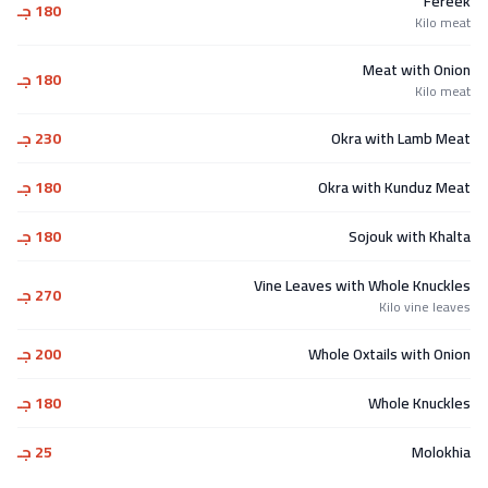
Fereek
180 جـ
Kilo meat
Meat with Onion
180 جـ
Kilo meat
Okra with Lamb Meat
230 جـ
Okra with Kunduz Meat
180 جـ
Sojouk with Khalta
180 جـ
Vine Leaves with Whole Knuckles
270 جـ
Kilo vine leaves
Whole Oxtails with Onion
200 جـ
Whole Knuckles
180 جـ
Molokhia
25 جـ