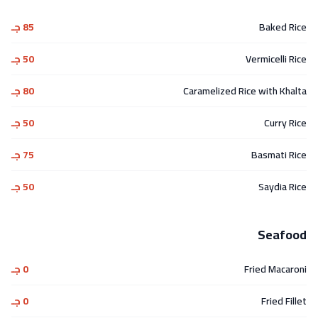
Baked Rice
85 جـ
Vermicelli Rice
50 جـ
Caramelized Rice with Khalta
80 جـ
Curry Rice
50 جـ
Basmati Rice
75 جـ
Saydia Rice
50 جـ
Seafood
Fried Macaroni
0 جـ
Fried Fillet
0 جـ