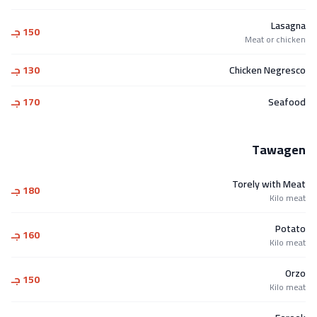
Lasagna
150 جـ
Meat or chicken
Chicken Negresco
130 جـ
Seafood
170 جـ
Tawagen
Torely with Meat
180 جـ
Kilo meat
Potato
160 جـ
Kilo meat
Orzo
150 جـ
Kilo meat