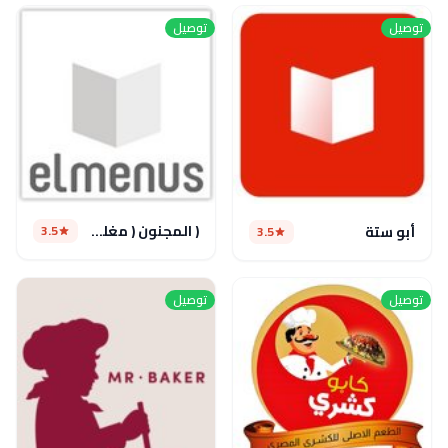
توصيل
توصيل
( المجنون ( مغلق مؤقتا
3.5
أبو ستة
3.5
توصيل
توصيل