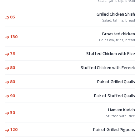
Salad, garlic dip, bread
Grilled Chicken Shish
85 جـ
Salad, tahina, bread
Broasted chicken
130 جـ
Coleslaw, fries, bread
Stuffed Chicken with Rice
75 جـ
Stuffed Chicken with Fereek
80 جـ
Pair of Grilled Quails
80 جـ
Pair of Stuffed Quails
90 جـ
Hamam Kadab
30 جـ
Stuffed with Rice
Pair of Grilled Pigpens
120 جـ