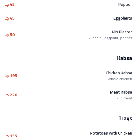
Pepper
45 جـ
Eggplants
45 جـ
Mix Platter
50 جـ
Zucchini, eggplant, pepper
Kabsa
Chicken Kabsa
195 جـ
Whole chicken
Meat Kabsa
220 جـ
Kilo meat
Trays
Potatoes with Chicken
135 جـ