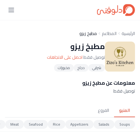
الرئيسية
المطاعم
مطبخ زيزو
مطبخ زيزو
توصيل فقط
احصل على الاتجاهات
شرقي
دجاج
مخبوزات
معلومات عن مطبخ زيزو
توصيل فقط
المنيو
الفروع
y
Meat
Seafood
Rice
Appetizers
Salads
Soups