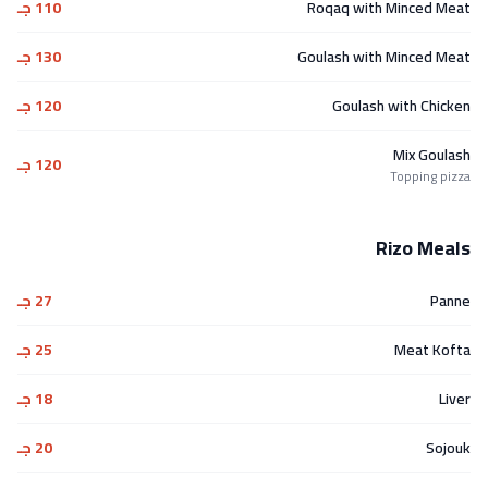
Roqaq with Minced Meat
110 جـ
Goulash with Minced Meat
130 جـ
Goulash with Chicken
120 جـ
Mix Goulash
120 جـ
Topping pizza
Rizo Meals
Panne
27 جـ
Meat Kofta
25 جـ
Liver
18 جـ
Sojouk
20 جـ