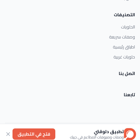
التصنيفات
الحلويات
وصفات سريعة
اطباق رئيسية
حلويات غربية
اتصل بنا
تابعنا
تطبيق دلوقتي
الأحكام والشروط
خصوصية
عنا
فتح في التطبيق
وصفات ومنيوهات المطاعم في جيبك
© 2026 Dlwaqty. جميع الحقوق محفوظة.