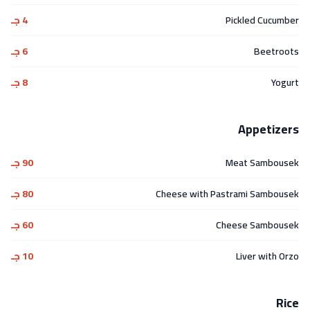
Pickled Cucumber
4 جـ
Beetroots
6 جـ
Yogurt
8 جـ
Appetizers
Meat Sambousek
90 جـ
Cheese with Pastrami Sambousek
80 جـ
Cheese Sambousek
60 جـ
Liver with Orzo
10 جـ
Rice