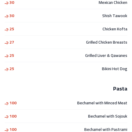
Mexican Chicken
30 جـ
Shish Tawook
30 جـ
Chicken Kofta
25 جـ
Grilled Chicken Breasts
27 جـ
Grilled Liver & Qawanes
25 جـ
Bikini Hot Dog
25 جـ
Pasta
Bechamel with Minced Meat
100 جـ
Bechamel with Sojouk
100 جـ
Bechamel with Pastrami
100 جـ