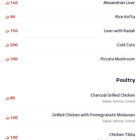
Alexandrian Liver
140 جـ
Rice Kofta
90 جـ
Liver with Radah
150 جـ
Cold Cuts
200 جـ
Piccata Mushroom
180 جـ
Poultry
Charcoal Grilled Chicken
85 جـ
Salad, tahina, bread
Grilled Chicken with Pomegranate Molasses
100 جـ
Salad, tahina, bread
Chicken Tikka
100 جـ