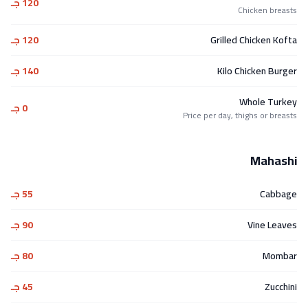
120 جـ
Chicken breasts
Grilled Chicken Kofta
120 جـ
Kilo Chicken Burger
140 جـ
Whole Turkey
0 جـ
Price per day, thighs or breasts
Mahashi
Cabbage
55 جـ
Vine Leaves
90 جـ
Mombar
80 جـ
Zucchini
45 جـ