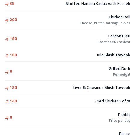
Stuffed Hamam Kadab with Fereek
35 جـ
Chicken Roll
200 جـ
Cheese, butter, sausage, olives
Cordon Bleu
180 جـ
Roast beef, cheddar
Kilo Shish Tawook
160 جـ
Grilled Duck
0 جـ
Per weight
Liver & Qawanes Shish Tawook
120 جـ
Fried Chicken Kofta
140 جـ
Rabbit
0 جـ
Price per day
Panne