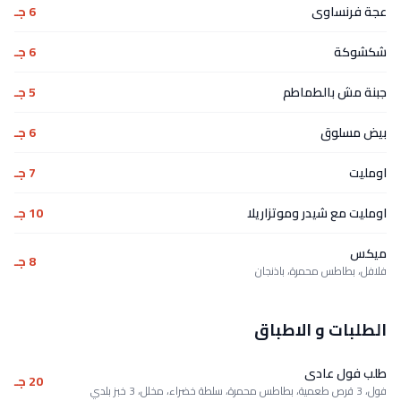
عجة فرنساوى
6 جـ
شكشوكة
6 جـ
جبنة مش بالطماطم
5 جـ
بيض مسلوق
6 جـ
اومليت
7 جـ
اومليت مع شيدر وموتزاريلا
10 جـ
ميكس
8 جـ
فلافل، بطاطس محمرة، باذنجان
الطلبات و الاطباق
طلب فول عادى
20 جـ
فول، 3 قرص طعمية، بطاطس محمرة، سلطة خضراء، مخلل، 3 خبز بلدي