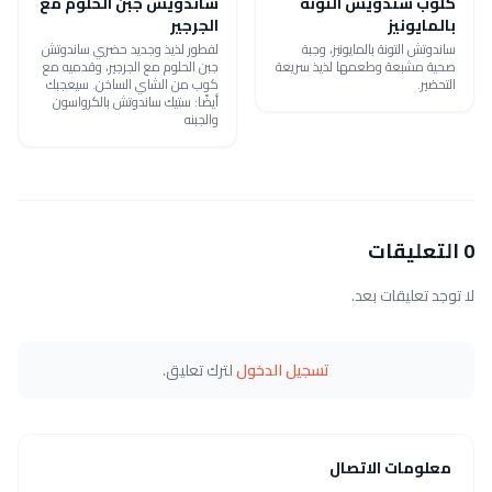
كلوب سندويش التونة
ساندويش جبن الحلوم مع
بالمايونيز
الجرجير
ساندوتش التونة بالمايونيز، وجبة
لفطور لذيذ وجديد حضري ساندوتش
صحية مشبعة وطعمها لذيذ سريعة
جبن الحلوم مع الجرجير، وقدميه مع
التحضير.
كوب من الشاي الساخن. سيعجبك
أيضًا: ستيك ساندوتش بالكرواسون
والجبنه
0 التعليقات
لا توجد تعليقات بعد.
تسجيل الدخول
لترك تعليق.
معلومات الاتصال