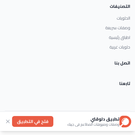
التصنيفات
الحلويات
وصفات سريعة
اطباق رئيسية
حلويات غربية
اتصل بنا
تابعنا
تطبيق دلوقتي
الأحكام والشروط
خصوصية
عنا
فتح في التطبيق
وصفات ومنيوهات المطاعم في جيبك
© 2026 Dlwaqty. جميع الحقوق محفوظة.
Powered by
GAIT