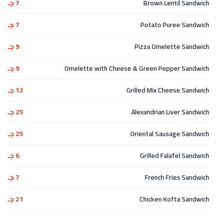
Brown Lentil Sandwich
7 جـ
Potato Puree Sandwich
7 جـ
Pizza Omelette Sandwich
9 جـ
Omelette with Cheese & Green Pepper Sandwich
9 جـ
Grilled Mix Cheese Sandwich
12 جـ
Alexandrian Liver Sandwich
25 جـ
Oriental Sausage Sandwich
25 جـ
Grilled Falafel Sandwich
6 جـ
French Fries Sandwich
7 جـ
Chicken Kofta Sandwich
21 جـ