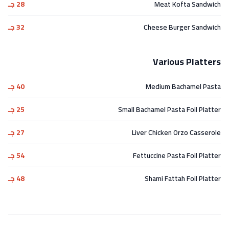
Meat Kofta Sandwich
28 جـ
Cheese Burger Sandwich
32 جـ
Various Platters
Medium Bachamel Pasta
40 جـ
Small Bachamel Pasta Foil Platter
25 جـ
Liver Chicken Orzo Casserole
27 جـ
Fettuccine Pasta Foil Platter
54 جـ
Shami Fattah Foil Platter
48 جـ