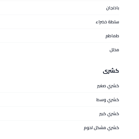
باذنجان
سلطة خضراء
طماطم
مخلل
كشرى
كشري صغير
كشري وسط
كشري كبير
كشري مشكل لحوم