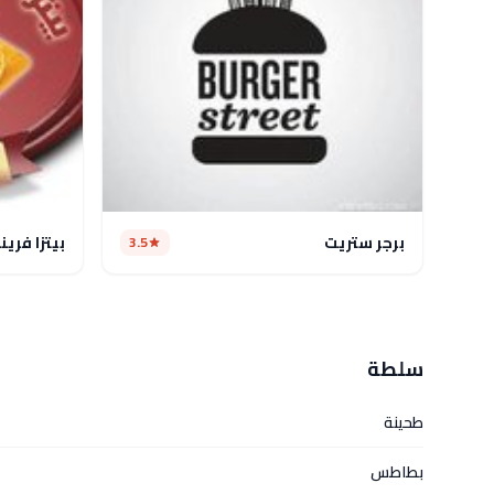
برجر ستريت
بيتزا فرين
3.5
سلطة
طحينة
بطاطس