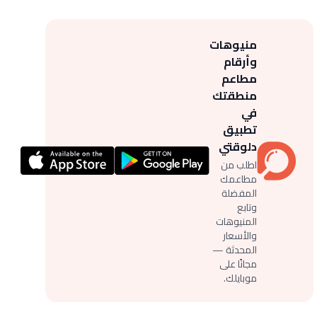
منيوهات
وأرقام
مطاعم
منطقتك
في
تطبيق
دلوقتي
اطلب من
مطاعمك
المفضلة
وتابع
المنيوهات
والأسعار
المحدثة —
مجانًا على
موبايلك.