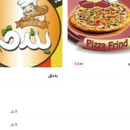
د
3.5
بندق
3 جـ
3 جـ