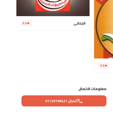
الجناني
3.5
3.5
معلومات الاتصال
أتصال 01120198421