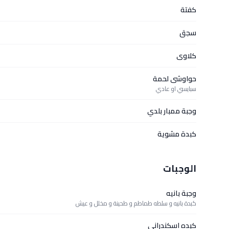
كفتة
سجق
كلاوى
حواوشى لحمة
سبايسي او عادي
وجبة ممبار بلدي
كبدة مشوية
الوجبات
وجبة بانيه
كبدة بانيه و سلطه طماطم و طحينة و مخلل و عيش
كبده اسكندرانى