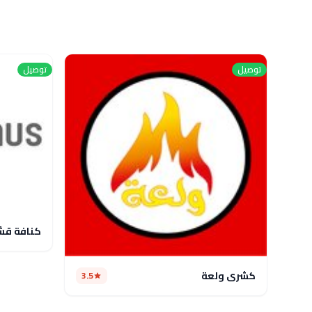
توصيل
توصيل
كنافة قش
كشرى ولعة
3.5