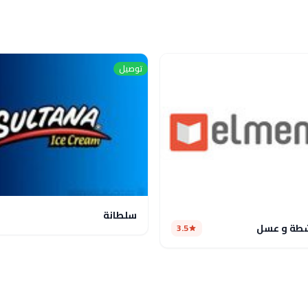
توصيل
سلطانة
طة و عسل
3.5