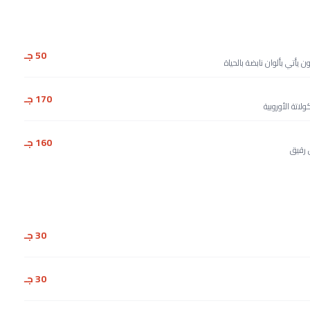
50 جـ
ون يأتي بألوان نابضة بالحياة
170 جـ
اتة الأوروبية
160 جـ
 رقيق
30 جـ
30 جـ