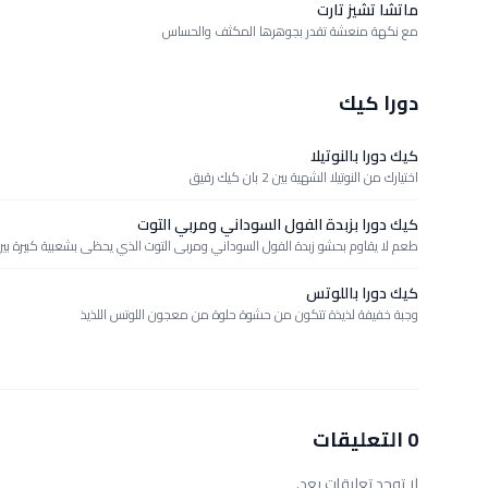
ماتشا تشيز تارت
مع نكهة منعشة تقدر بجوهرها المكثف والحساس
دورا كيك
كيك دورا بالنوتيلا
اختيارك من النوتيلا الشهية بين 2 بان كيك رقيق
كيك دورا بزبدة الفول السوداني ومربي التوت
طعم لا يقاوم بحشو زبدة الفول السوداني ومربى التوت الذي يحظى بشعبية كبيرة بين
كيك دورا باللوتس
وجبة خفيفة لذيذة تتكون من حشوة حلوة من معجون اللوتس اللذيذ
0 التعليقات
لا توجد تعليقات بعد.