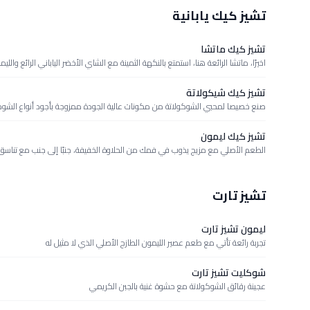
تشيز كيك يابانية
تشيز كيك ماتشا
اخيرًا، ماتشا الرائعة هنا، استمتع بالنكهة الثمينة مع الشاي الأخضر الياباني الرائع والليم
تشيز كيك شيكولاتة
صنع خصيصا لمحبي الشوكولاتة من مكونات عالية الجودة ممزوجة بأجود أنواع الشوكول
تشيز كيك ليمون
الطعم الأصلي مع مزيج يذوب في فمك من الحلاوة الخفيفة، جنبًا إلى جنب مع تناسق
تشيز تارت
ليمون تشيز تارت
تجربة رائعة تأتي مع طعم عصير الليمون الطازج الأصلي الذي لا مثيل له
شوكليت تشيز تارت
عجينة رقائق الشوكولاتة مع حشوة غنية بالجبن الكريمي