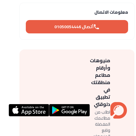
معلومات الاتصال
أتصال 01050054446
منيوهات
وأرقام
مطاعم
منطقتك
في
تطبيق
دلوقتي
اطلب من
مطاعمك
المفضلة
وتابع