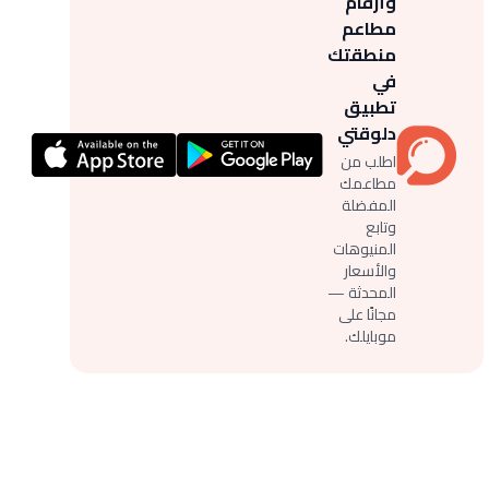
وأرقام
مطاعم
منطقتك
في
تطبيق
دلوقتي
اطلب من
مطاعمك
المفضلة
وتابع
المنيوهات
والأسعار
المحدثة —
مجانًا على
موبايلك.