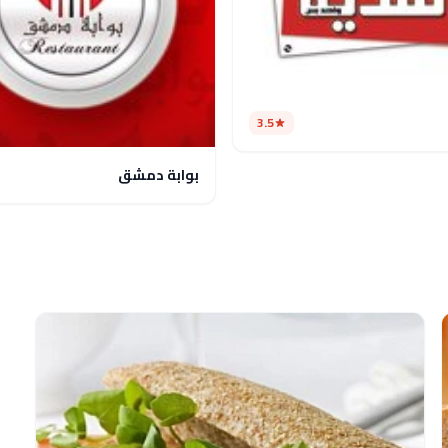
3.5
بوابة دمشق