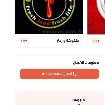
منقوشة و زعتر
3.5
3.5
معلومات الاتصال
أتصال 01104926037
منيوهات