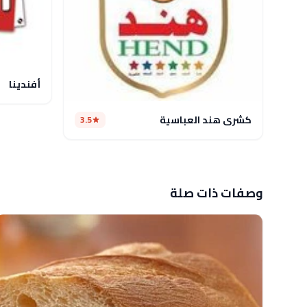
أفندينا
كشرى هند العباسية
3.5
وصفات ذات صلة