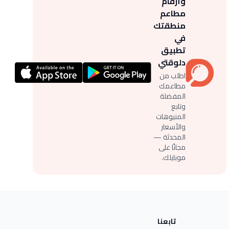
وأرقام
مطاعم
منطقتك
في
تطبيق
دلوقتي
اطلب من
مطاعمك
المفضلة
وتابع
المنيوهات
والأسعار
المحدثة —
مجانًا على
موبايلك.
تابعنا