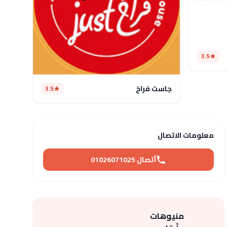
3.5
جاست فراخ
3.5
معلومات الاتصال
أتصال 01026071025
منيوهات