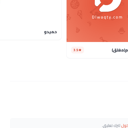
حميدو
م(مغلق)
3.5
خول
لترك تعليق.