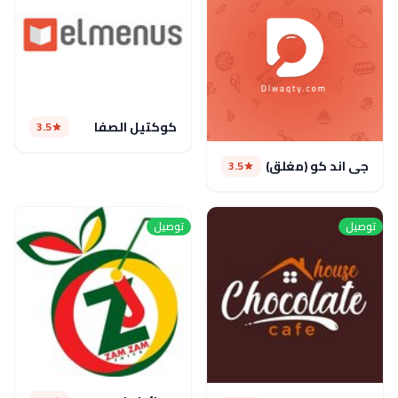
كوكتيل الصفا
3.5
جى اند كو (مغلق)
3.5
توصيل
توصيل