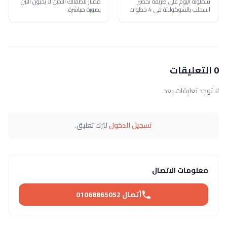
شملولة اليوم على طريقة تحضير
ممتاز لأطفالك اللذين لا يحبون اللبن
السحلب بالشوكولاتة في 4 خطوات
بصورة مباشرة.
0 التعليقات
لا توجد تعليقات بعد.
تسجيل الدخول
لترك تعليق.
معلومات الاتصال
أتصال 01068865052