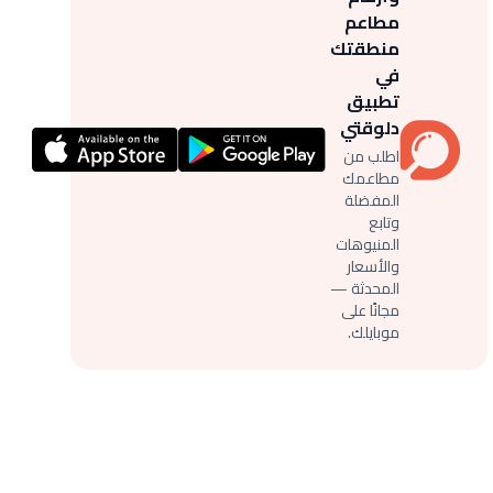
مطاعم
منطقتك
في
تطبيق
دلوقتي
اطلب من
مطاعمك
المفضلة
وتابع
المنيوهات
والأسعار
المحدثة —
مجانًا على
موبايلك.