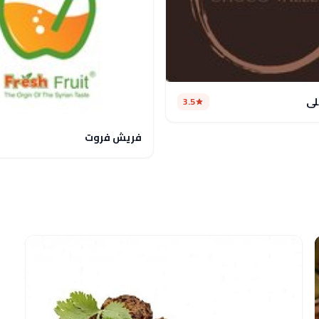
لى
3.5
فريش فروت