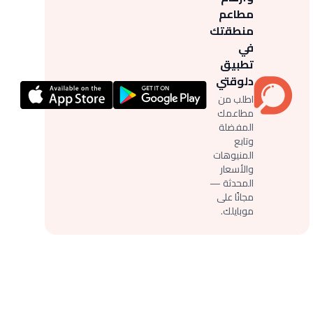
مطاعم
منطقتك
في
تطبيق
دلوقتي
اطلب من
مطاعمك
المفضلة
وتابع
المنيوهات
والأسعار
المحدثة —
مجانًا على
موبايلك.