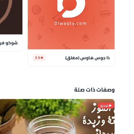
شوكو في
ذا جوس هاوس (مغلق)
3.5
وصفات ذات صلة
فيديو