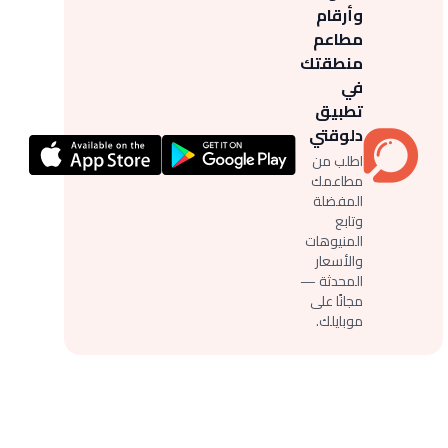
وأرقام
مطاعم
منطقتك
في
تطبيق
دلوقتي
اطلب من
مطاعمك
المفضلة
وتابع
المنيوهات
والأسعار
المحدثة —
مجانًا على
موبايلك.