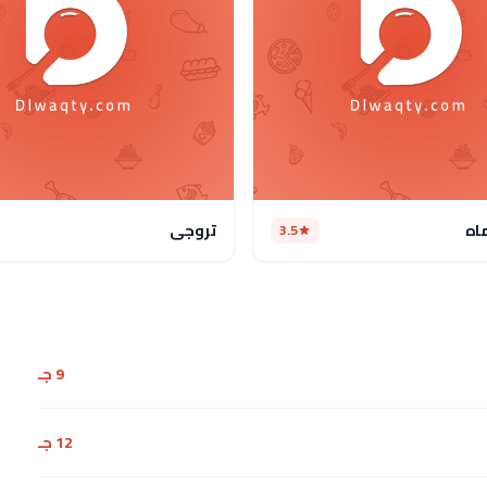
اه
تروجي
3.5
9 جـ
12 جـ