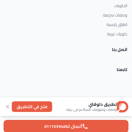
الحلويات
وصفات سريعة
اطباق رئيسية
حلويات غربية
اتصل بنا
تابعنا
تطبيق دلوقتي
الأحكام والشروط
خصوصية
عنا
فتح في التطبيق
وصفات ومنيوهات المطاعم في جيبك
© 2026 Dlwaqty. جميع الحقوق محفوظة.
Powered by
GAIT
أتصال 01115394662