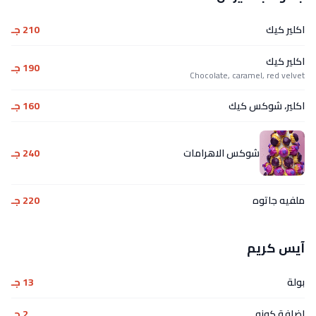
اكلير كيك
210 جـ
اكلير كيك
190 جـ
Chocolate, caramel, red velvet
اكلير، شوكس كيك
160 جـ
شوكس الاهرامات
240 جـ
ملفيه جاتوه
220 جـ
آيس كريم
بولة
13 جـ
اضافة كونو
2 جـ