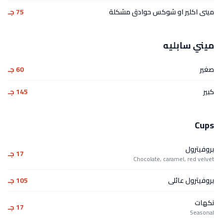
مينى اكلير او شوكس حوادق مشكلة
75 جـ
ميني سابليه
صغير
60 جـ
كبير
145 جـ
Cups
بروفيترول
17 جـ
Chocolate, caramel, red velvet
بروفيترول عائلى
105 جـ
نكهات
17 جـ
Seasonal