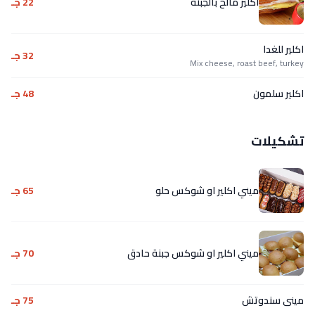
اكلير مالح بالجبنة
22 جـ
اكلير للغدا
32 جـ
Mix cheese, roast beef, turkey
اكلير سلمون
48 جـ
تشكيلات
ميني اكلير او شوكس حلو
65 جـ
ميني اكلير او شوكس جبنة حادق
70 جـ
مينى سندوتش
75 جـ