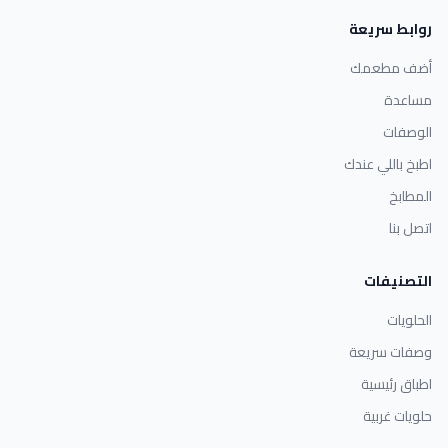
روابط سريعة
أضف مطعمك
مساعدة
الوصفات
اطبخ باللي عندك
المطابخ
اتصل بنا
التصنيفات
الحلويات
وصفات سريعة
اطباق رئيسية
حلويات غربية