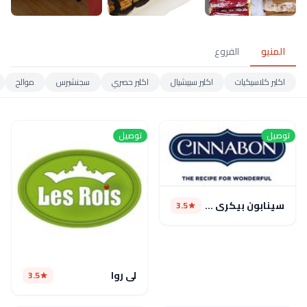
المنيو
الفروع
اكلير كلاسيكيات
اكلير سبيشيال
اكلير حصري
سجنشيرس
موالح
توصيل
توصيل
سينابون بيكرى كافيه
3.5
لى روا
3.5