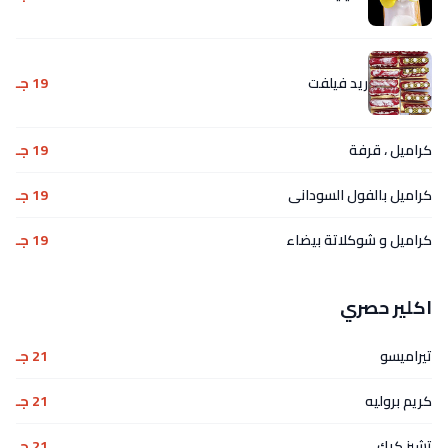
ريد فيلفت
19 جـ
كراميل ، قرفة
19 جـ
كراميل بالفول السودانى
19 جـ
كراميل و شوكلاتة بيضاء
19 جـ
اكلير حصري
تيراميسو
21 جـ
كريم بروليه
21 جـ
تشيز كيك
21 جـ