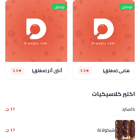
توصيل
توصيل
هابي (مغلق)
أنتى أنز (مغلق)
3.5
3.5
اكلير كلاسيكيات
كاسترد
17 جـ
شيكولاتة
17 جـ