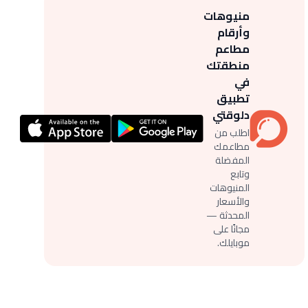
منيوهات
وأرقام
مطاعم
منطقتك
في
تطبيق
دلوقتي
اطلب من
مطاعمك
المفضلة
وتابع
المنيوهات
والأسعار
المحدثة —
مجانًا على
موبايلك.