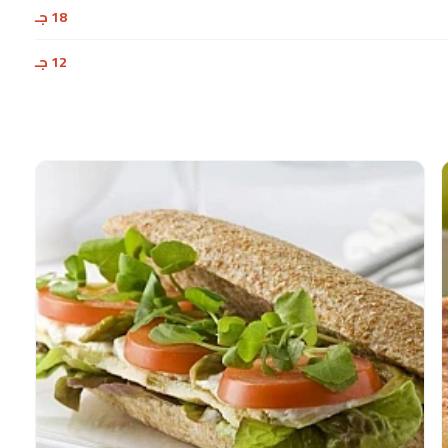
18 جـ
12 جـ