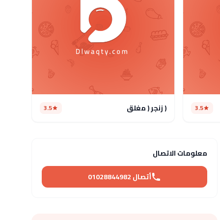
( زنجر ( مغلق
3.5
3.5
معلومات الاتصال
أتصال 01028844982