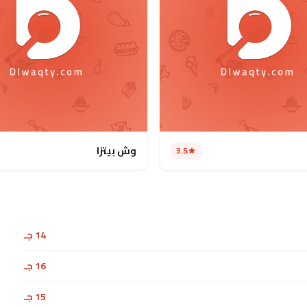
وش بيتزا
3.5
14 جـ
16 جـ
15 جـ