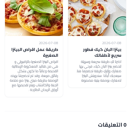
2026-07-08
2026-07-08
بيتزا البان كيك فطور
طريقة عمل اقراص البيتزا
سريع لأطفالك
الصغيرة
اخترنا لكِ طريقة سريعة وسهلة
اقراص البيتزا الصغيرة بالرافيولي و
لتحضير بيتزا البان كيك، فرحي بها
هي من تقاليد المعكرونة الإيطالية
صغارك وإليكِ طريقة تحضيرها هنا.
القديمة وغالباً ما تكون بشكل
سيعجبك أيضًا: سندويتش البيتزا
رقائق مربعة، وقد تم تحضيرها بهذه
لصغارك بوصفة بيتية مضمونة
الوصفة بطريقة ميني بيتزا مع صلصة
الجبنة والكاتشاب ويتم تقديمها مع
أوراق الريحان الطازجة .
0 التعليقات