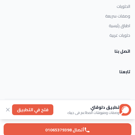
الحلويات
وصفات سريعة
اطباق رئيسية
حلويات غربية
اتصل بنا
تابعنا
تطبيق دلوقتي
الأحكام والشروط
خصوصية
عنا
فتح في التطبيق
وصفات ومنيوهات المطاعم في جيبك
© 2026 Dlwaqty. جميع الحقوق محفوظة.
Powered by
GAIT
أتصال 01065379398