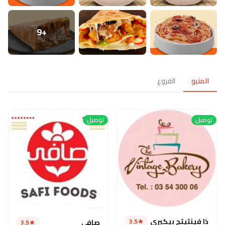
+9
المنيو
الفروع
توصيل
توصيل
ذا فينتيتج بيكيري
3.5
صافي
3.5