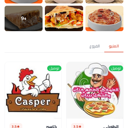
+9
المنيو
الفروع
توصيل
توصيل
الطوخى
كاسبر
3.5
3.5