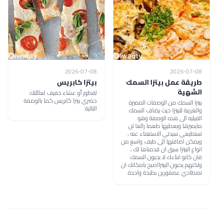
2026-07-08
2026-07-08
طريقة عمل بيتزا السمك
بيتزا كابريس
الشهية
لفطور أو عشاء خفيف لعائلتك
حضري بيتزا كابريس كما بالوصفة
بيتزا السمك من الوصفات المميزة
التالية.
والغريبة للبيتزا حيث يضاف السمك
الفيليه الى هذه الوصفة وهو
مايميزها ويعطيها طعما رائعا لن
تستطيعي سيدتي الاستغناء عنه ،
ويمكن اضافتها الى طيف واسع من
انواع البيتزا سبق ان قدمناها لك ،
فان كانو ابناءك لا يحبون السمك
ولكنهم يحبون البيتزااصبح بامكانك ان
تصطادي عصفورين بطبخة واحدة