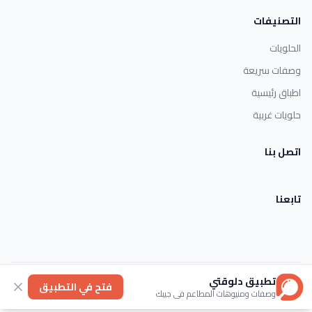
التصنيفات
الحلويات
وصفات سريعة
اطباق رئيسية
حلويات غربية
اتصل بنا
تابعنا
تطبيق دلوقتي
الأحكام والشروط
خصوصية
عنا
فتح في التطبيق
وصفات ومنيوهات المطاعم في جيبك
© 2026 Dlwaqty. جميع الحقوق محفوظة.