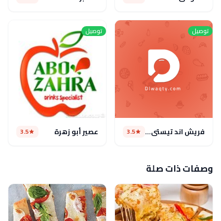
توصيل
توصيل
فريش اند تيستي (مغلق)
عصير أبو زهرة
3.5
3.5
وصفات ذات صلة