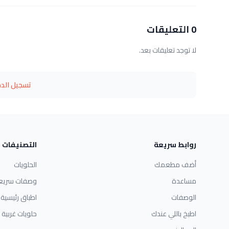
0 التعليقات
لا توجد تعليقات بعد.
تسجيل الد
روابط سريعة
التصنيفات
أضف مطعمك
الحلويات
مساعدة
وصفات سريع
الوصفات
اطباق رئيسية
اطبخ باللي عندك
حلويات غربية