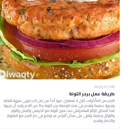
2026-07-08
طريقة عمل برجر التونة
البرجر من المأكولات التي لا نستغني عنها أبداً من حين لآخر فهي شهية للغاية
ونحبها جميعنا ونقدم في هذه الوصفة برجر التونة بدلاً من اللحم ولابد أن تجربوا
هذا المذاق الرائع للساندوتش حيث تمزج التونة مع الكرفس والبصل والثوم
والتوابل وغيرها وتقلى على شكل أقراص ثم توضع في خبز البرجر مع المايونيز
والخضار وتقدم .