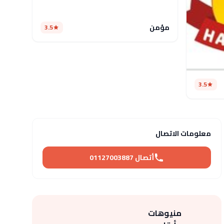
مؤمن
3.5
3.5
معلومات الاتصال
أتصال 01127003887
منيوهات