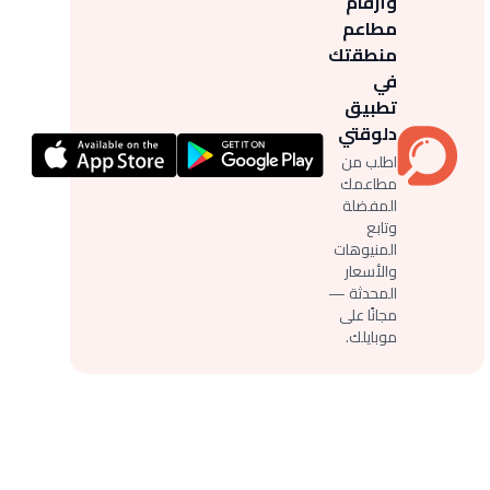
وأرقام
مطاعم
منطقتك
في
تطبيق
دلوقتي
اطلب من
مطاعمك
المفضلة
وتابع
المنيوهات
والأسعار
المحدثة —
مجانًا على
موبايلك.