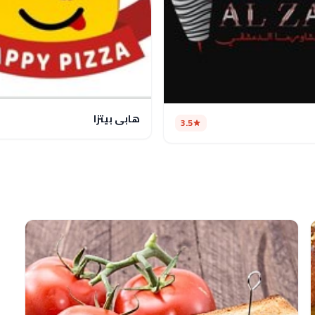
هابي بيتزا
3.5