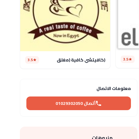
3.5
(كافيتشي كافية (مغلق
3.5
معلومات الاتصال
أتصال 01029302050
منيوهات