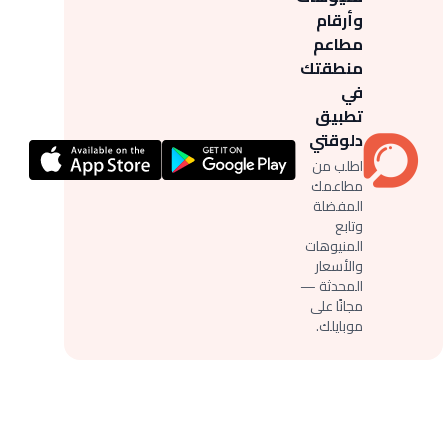
وأرقام
مطاعم
منطقتك
في
تطبيق
دلوقتي
اطلب من
مطاعمك
المفضلة
وتابع
المنيوهات
والأسعار
المحدثة —
مجانًا على
موبايلك.