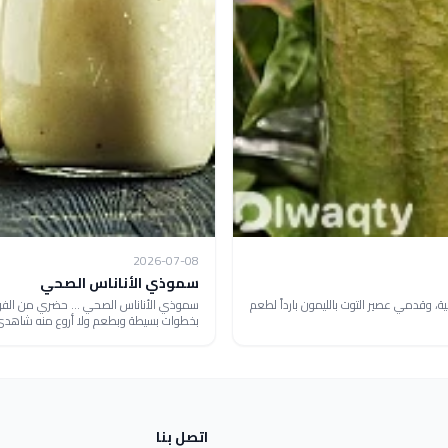
2026-07-08
سموذي الأناناس الصحي
ة، وقدمي عصير التوت بالليمون بارداً لطعم
سموذي الأناناس الصحي ... حضري من الفواك
بخطوات بسيطة وبطعم ولا أروع منه شاهدي: عص
اتصل بنا