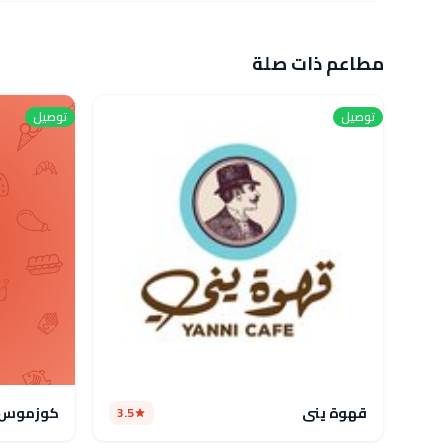
مطاعم ذات صلة
توصيل
توصيل
قهوة يني
كوزموس 
3.5