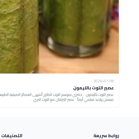
2026-07-08
عصير التوت بالليمون
عصير التوت بالليمون .. حضري بموسم التوت الطازج أشهى العصائر الصيفية الطبيعي
منعش ولذيذ تعلمي أيضاً: عصير البرتقال مع التوت البري
روابط سريعة
التصنيفات