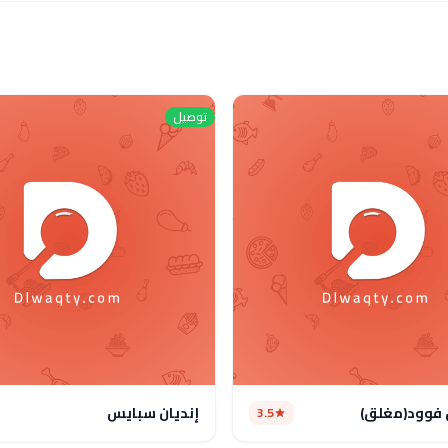
توصيل
فوود(مغلق)
إنديان سبايس
3.5