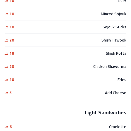
Liver
10 جـ
Minced Sojouk
10 جـ
Sojouk Sticks
10 جـ
Shish Tawook
20 جـ
Shish Kofta
18 جـ
Chicken Shawerma
20 جـ
Fries
10 جـ
Add Cheese
5 جـ
Light Sandwiches
Omelette
6 جـ