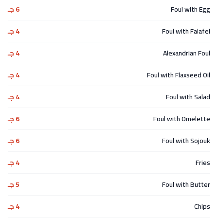
Foul with Egg
6 جـ
Foul with Falafel
4 جـ
Alexandrian Foul
4 جـ
Foul with Flaxseed Oil
4 جـ
Foul with Salad
4 جـ
Foul with Omelette
6 جـ
Foul with Sojouk
6 جـ
Fries
4 جـ
Foul with Butter
5 جـ
Chips
4 جـ