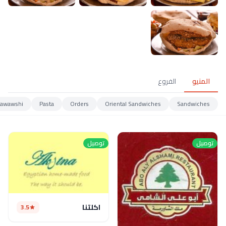
المنيو
الفروع
awawshi
Pasta
Orders
Oriental Sandwiches
Sandwiches
توصيل
توصيل
اكلتنا
3.5