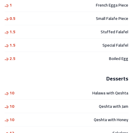
French Egga Piece
1 جـ
Small Falafe Piece
0.5 جـ
Stuffed Falafel
1.5 جـ
Special Falafel
1.5 جـ
Boiled Egg
2.5 جـ
Desserts
Halawa with Qeshta
10 جـ
Qeshta with Jam
10 جـ
Qeshta with Honey
10 جـ
Sakalans
12 جـ