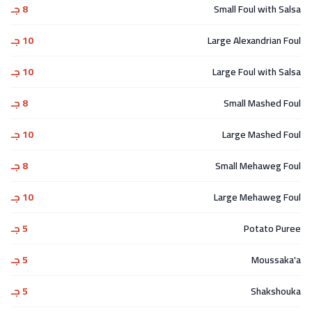
Small Foul with Salsa
8 جـ
Large Alexandrian Foul
10 جـ
Large Foul with Salsa
10 جـ
Small Mashed Foul
8 جـ
Large Mashed Foul
10 جـ
Small Mehaweg Foul
8 جـ
Large Mehaweg Foul
10 جـ
Potato Puree
5 جـ
Moussaka'a
5 جـ
Shakshouka
5 جـ