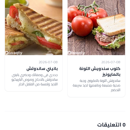
2026-07-08
2026-07-08
كلوب سندويش التونة
بانيني ساندوتش
بالمايونيز
جددي في وصفاتك وحضري بانيني
ساندوتش بالدجاج وصوص الباربيكيو
ساندوتش التونة بالمايونيز، وجبة
اللذيذ ولمسة من الفلفل الحار.
صحية مشبعة وطعمها لذيذ سريعة
التحضير.
0 التعليقات