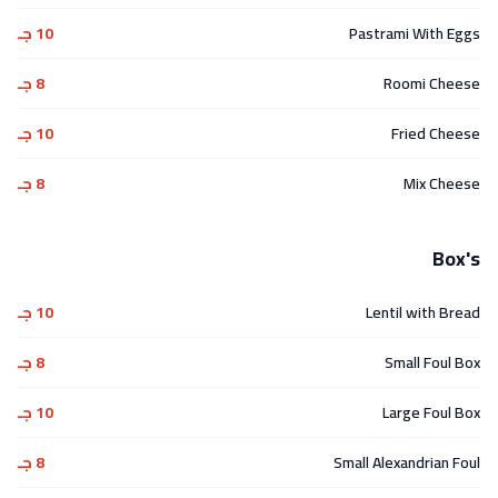
Pastrami With Eggs
10 جـ
Roomi Cheese
8 جـ
Fried Cheese
10 جـ
Mix Cheese
8 جـ
Box's
Lentil with Bread
10 جـ
Small Foul Box
8 جـ
Large Foul Box
10 جـ
Small Alexandrian Foul
8 جـ