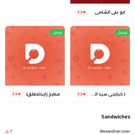
ابو علي الشامي
3.5
توصيل
توصيل
( كبابجى سيد العربى ( مغلق مؤقتا
مطبخ زايد(مغلق)
3.5
3.5
Sandwiches
Alexandrian Liver
7 جـ