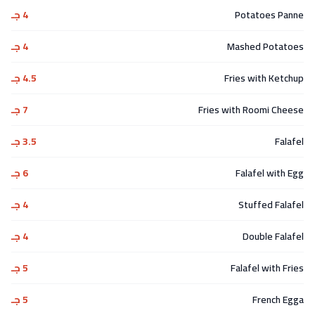
Potatoes Panne
4 جـ
Mashed Potatoes
4 جـ
Fries with Ketchup
4.5 جـ
Fries with Roomi Cheese
7 جـ
Falafel
3.5 جـ
Falafel with Egg
6 جـ
Stuffed Falafel
4 جـ
Double Falafel
4 جـ
Falafel with Fries
5 جـ
French Egga
5 جـ