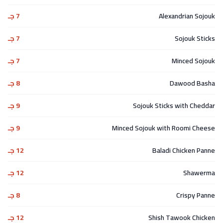
Alexandrian Sojouk
7 جـ
Sojouk Sticks
7 جـ
Minced Sojouk
7 جـ
Dawood Basha
8 جـ
Sojouk Sticks with Cheddar
9 جـ
Minced Sojouk with Roomi Cheese
9 جـ
Baladi Chicken Panne
12 جـ
Shawerma
12 جـ
Crispy Panne
8 جـ
Shish Tawook Chicken
12 جـ