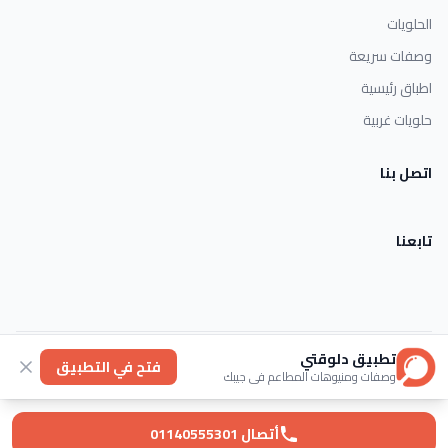
الحلويات
وصفات سريعة
اطباق رئيسية
حلويات غربية
اتصل بنا
تابعنا
تطبيق دلوقتي
الأحكام والشروط
خصوصية
عنا
فتح في التطبيق
وصفات ومنيوهات المطاعم في جيبك
© 2026 Dlwaqty. جميع الحقوق محفوظة.
Powered by
GAIT
أتصال 01140555301