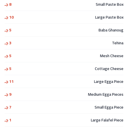
Small Paste Box
8 جـ
Large Paste Box
10 جـ
Baba Ghanoug
5 جـ
Tehina
3 جـ
Mesh Cheese
5 جـ
Cottage Cheese
5 جـ
Large Egga Piece
11 جـ
Medium Egga Pieces
9 جـ
Small Egga Piece
7 جـ
Large Falafel Piece
1 جـ