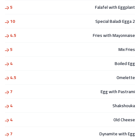
Falafel with Eggplant
5 جـ
2 Special Baladi Egga
10 جـ
Fries with Mayonnaise
4.5 جـ
Mix Fries
5 جـ
Boiled Egg
4 جـ
Omelette
4.5 جـ
Egg with Pastrami
7 جـ
Shakshouka
4 جـ
Old Cheese
4 جـ
Dynamite with Egg
7 جـ