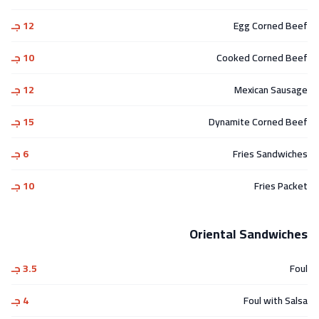
Egg Corned Beef
12 جـ
Cooked Corned Beef
10 جـ
Mexican Sausage
12 جـ
Dynamite Corned Beef
15 جـ
Fries Sandwiches
6 جـ
Fries Packet
10 جـ
Oriental Sandwiches
Foul
3.5 جـ
Foul with Salsa
4 جـ