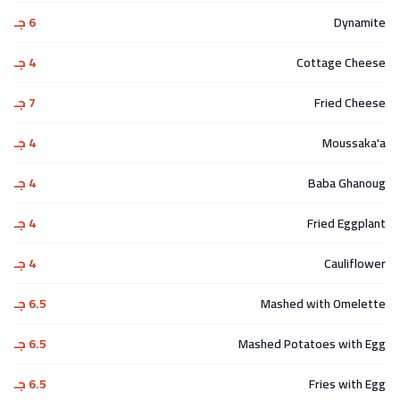
Dynamite
6 جـ
Cottage Cheese
4 جـ
Fried Cheese
7 جـ
Moussaka'a
4 جـ
Baba Ghanoug
4 جـ
Fried Eggplant
4 جـ
Cauliflower
4 جـ
Mashed with Omelette
6.5 جـ
Mashed Potatoes with Egg
6.5 جـ
Fries with Egg
6.5 جـ