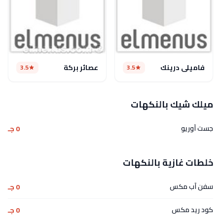
فاميلي درينك
عصائر بركة
3.5
3.5
ميلك شيك بالنكهات
جست آوريو
0 جـ
خلطات غازية بالنكهات
سفن آب مكس
0 جـ
كود ريد مكس
0 جـ