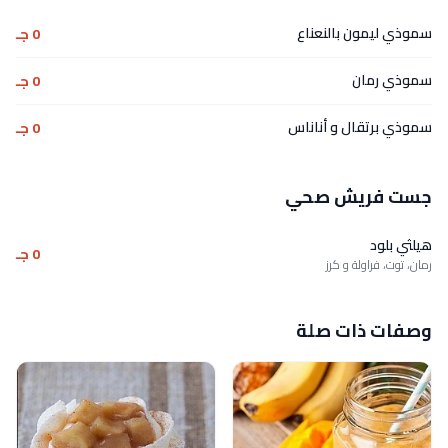
سموذي ليمون بالنعناع
0 جـ
سموذي رمان
0 جـ
سموذي برتقال و أناناس
0 جـ
جست فريش صحي
هيلثي بلود
0 جـ
رمان، توت، فراولة و كرز
وصفات ذات صلة