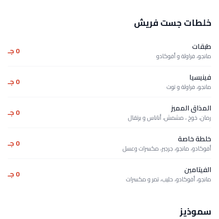
خلطات جست فريش
طبقات
0 جـ
مانجو، فراولة و أفوكادو
فينيسيا
0 جـ
مانجو، فراولة و توت
المذاق المميز
0 جـ
رمان، خوخ ، مشمش، أناناس و برتقال
خلطة خاصة
0 جـ
أفوكادو، مانجو، جرجير، مكسرات وعسل
الفيتامين
0 جـ
مانجو، أفوكادو، حليب، تمر و مكسرات
سموذيز