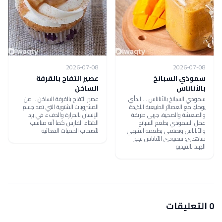
2026-07-08
2026-07-08
سموذي السبانخ
عصير التفاح بالقرفة
بالأناناس
الساخن
سموذي السبانخ بالأناناس ... ابدأي
عصير التفاح بالقرفة الساخن .. من
يومكِ مع العصائر الطبيعية اللذيذة
المشروبات الشتوية التي تمد جسم
والمنعشة والصحية، جربي طريقة
الإنسان بالحرارة والدفء في برد
عمل السموذي بطعم السبانخ
الشتاء القارس كما أنه مناسب
والأناناس وتمتعي بطعمه الشهي
لأصحاب الحميات الغذائية
شاهدي: سموذي الأناناس بجوز
الهند بالفيديو
0 التعليقات