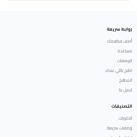
روابط سريعة
أضف مطعمك
مساعدة
الوصفات
اطبخ باللي عندك
المطابخ
اتصل بنا
التصنيفات
الحلويات
وصفات سريعة