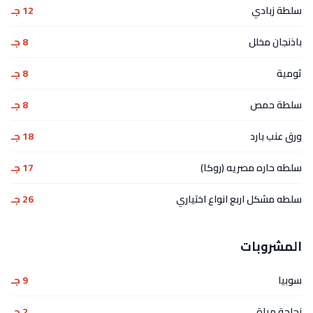
سلطة زبادي
12 جـ
باذنجان مخلل
8 جـ
ثومية
8 جـ
سلطة حمص
8 جـ
ورق عنب بارد
18 جـ
سلطه حاره مصريه (روكا)
17 جـ
سلطه مشكل اربع انواع اختياري
26 جـ
المشروبات
سوبيا
9 جـ
زجاجة مياة
2 جـ