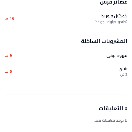
عصائر فرش
كوكتيل فلوريدا
19 جـ
(مانجو- فراوله - جوافه)
المشروبات الساخنة
قهوة تركى
9 جـ
شاي
6 جـ
2 فرد
0 التعليقات
لا توجد تعليقات بعد.