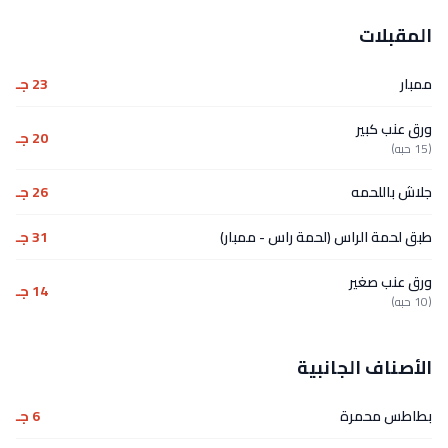
المقبلات
ممبار
23 جـ
ورق عنب كبير
20 جـ
(15 حبه)
جلاش باللحمه
26 جـ
طبق لحمة الراس (لحمة راس - ممبار)
31 جـ
ورق عنب صغير
14 جـ
(10 حبه)
الأصناف الجانبية
بطاطس محمرة
6 جـ