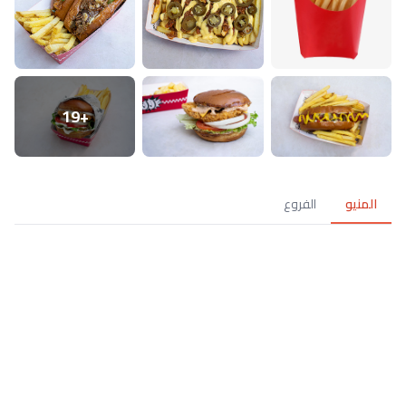
+19
المنيو
الفروع