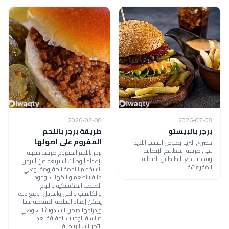
2026-07-08
2026-07-08
برجر بالبيستو
طريقة برجر باللحم
المفروم على اصولها
حضري البرجر بصوص البيستو اللذيذ
علي طريقة المطاعم الإيطالية
برجر باللحم المفروم طريقة سهلة
وقدميه مع البطاطس المقلية
لإعداد الوجبات السريعة من البرجرر
المقرمشة.
باستخدام اللحمة المفرومة، وهي
غنية بالطعم والنكهات لوجود
الصلصة المكسيكية والثوم
والكاتشب والخل والخردل، ومع ذلك
يمكن إعداد السلطة المفضلة لدينا
وإدراجها ضمن السندويشات، وهي
مناسبة للوجبات الخفيفة بعد
التمرينات الرياضية