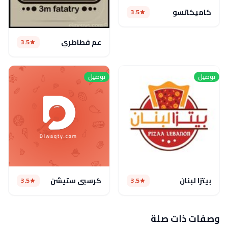
كاميكاتسو
3.5
عم فطاطري
3.5
توصيل
توصيل
بيتزا لبنان
كرسبي ستيشن
3.5
3.5
وصفات ذات صلة