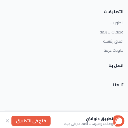
التصنيفات
الحلويات
وصفات سريعة
اطباق رئيسية
حلويات غربية
اتصل بنا
تابعنا
تطبيق دلوقتي
الأحكام والشروط
خصوصية
عنا
فتح في التطبيق
وصفات ومنيوهات المطاعم في جيبك
© 2026 Dlwaqty. جميع الحقوق محفوظة.