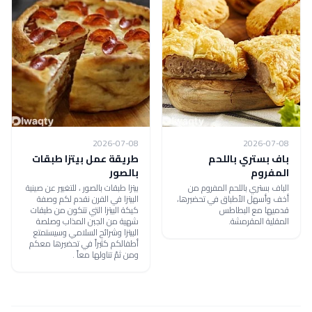
2026-07-08
2026-07-08
باف بستري باللحم
طريقة عمل بيتزا طبقات
المفروم
بالصور
الباف بستري باللحم المفروم من
بيتزا طبقات بالصور ، للتغيير عن صينية
أخف وأسهل الأطباق في تحضيرها،
البيتزا في الفرن نقدم لكم وصفة
قدميها مع البطاطس
كيكة البيتزا التي تتكون من طبقات
المقلية المقرمشة.
شهية من الجبن المذاب وصلصة
البيتزا وشرائح السلامي وسيستمتع
أطفالكم كثيراً في تحضيرها معكم
ومن ثمّ تناولها معاً .