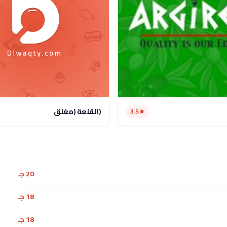
(القلعة (مغلق
3.5
20 جـ
18 جـ
18 جـ