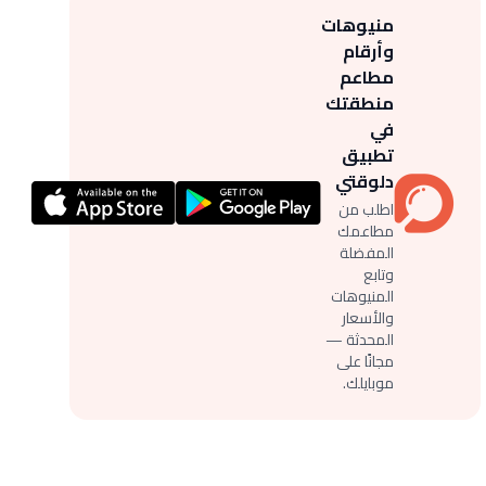
منيوهات
وأرقام
مطاعم
منطقتك
في
تطبيق
دلوقتي
اطلب من
مطاعمك
المفضلة
وتابع
المنيوهات
والأسعار
المحدثة —
مجانًا على
موبايلك.