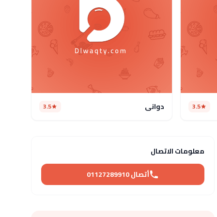
دواني
3.5
3.5
معلومات الاتصال
أتصال 01127289910