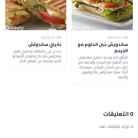
2026-07-08
2026-07-08
ساندويش جبن الحلوم مع
بانيني ساندوتش
الجرجير
جددي في وصفاتك وحضري بانيني
ساندوتش بالدجاج وصوص الباربيكيو
لفطور لذيذ وجديد حضري ساندوتش
اللذيذ ولمسة من الفلفل الحار.
جبن الحلوم مع الجرجير، وقدميه مع
كوب من الشاي الساخن. سيعجبك
أيضًا: ستيك ساندوتش بالكرواسون
والجبنه
0 التعليقات
لا توجد تعليقات بعد.