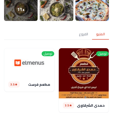
+11
المنيو
الفروع
توصيل
توصيل
مطعم فرست
3.5
حمدي الشرقاوي
3.5