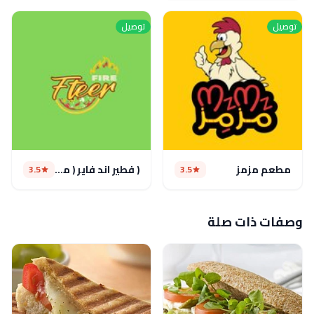
توصيل
توصيل
مطعم مزمز
( فطير اند فاير ( مغلق مؤقتا
3.5
3.5
وصفات ذات صلة