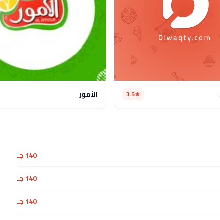
الأمور
3.5
140 جـ
140 جـ
140 جـ