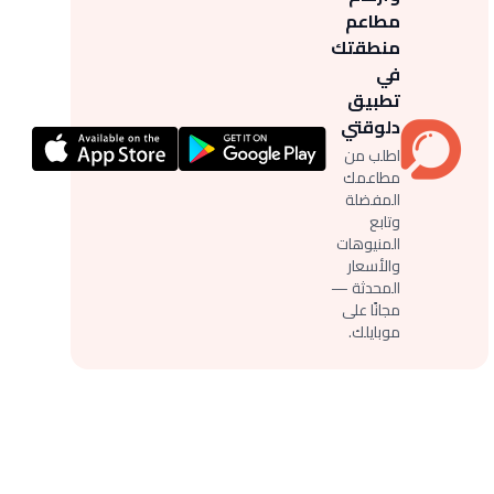
مطاعم
منطقتك
في
تطبيق
دلوقتي
اطلب من
مطاعمك
المفضلة
وتابع
المنيوهات
والأسعار
المحدثة —
مجانًا على
موبايلك.