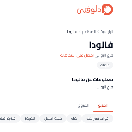
الرئيسية
المطاعم
فالودا
فالودا
فرع الروابي
احصل على الاتجاهات
حلويات
معلومات عن فالودا
فرع الروابي
المنيو
الفروع
قوالب تشيز كيك
كيك
كيكة العسل
الكوكيز
فطيرة التفاح