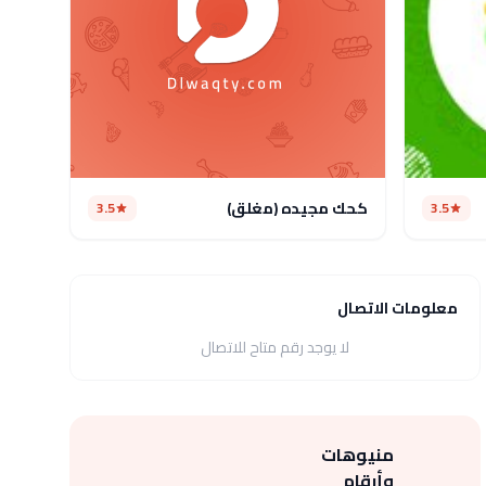
كحك مجيده (مغلق)
3.5
3.5
معلومات الاتصال
لا يوجد رقم متاح للاتصال
منيوهات
وأرقام