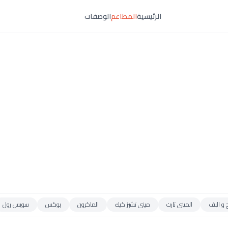
الرئيسية
المطاعم
الوصفات
 و البف
المينى تارت
مينى تشيز كيك
الماكرون
بوكس
سويس رول