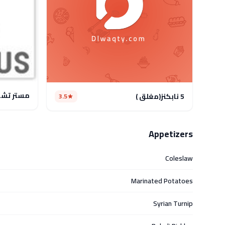
مستر تش
5 نابكنز(مغلق )
3.5
Appetizers
Coleslaw
Marinated Potatoes
Syrian Turnip