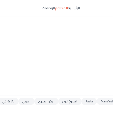
الرئيسية
المطاعم
الوصفات
Mana'es
Pasta
الصاروخ الرول
الركن السوري
العربي
بيتزا شرقي