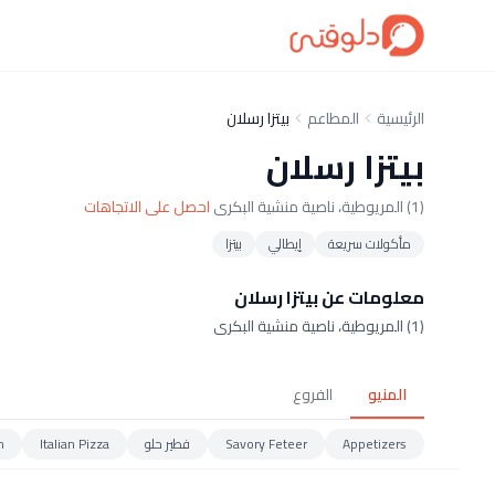
الرئيسية
المطاعم
بيتزا رسلان
بيتزا رسلان
(1) المريوطية، ناصية منشية البكرى
احصل على الاتجاهات
مأكولات سريعة
إيطالي
بيتزا
معلومات عن بيتزا رسلان
(1) المريوطية، ناصية منشية البكرى
المنيو
الفروع
Appetizers
Savory Feteer
فطير حلو
Italian Pizza
h