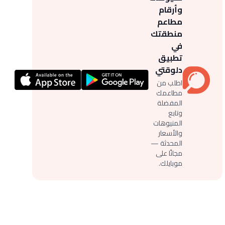
وأرقام
مطاعم
منطقتك
في
تطبيق
دلوقتي
اطلب من
مطاعمك
المفضلة
وتابع
المنيوهات
والأسعار
المحدثة —
مجانًا على
موبايلك.