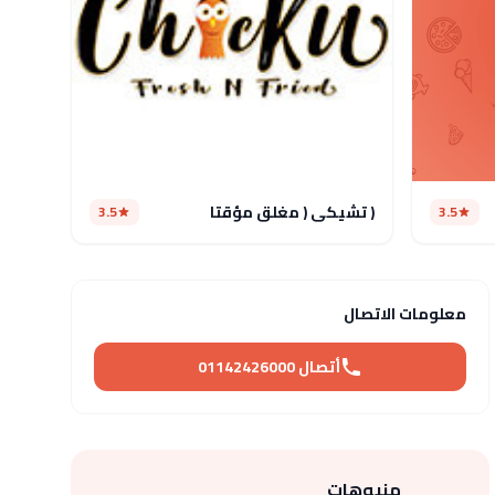
( تشيكي ( مغلق مؤقتا
3.5
3.5
معلومات الاتصال
أتصال 01142426000
منيوهات