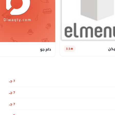
يكن
3.5
دام جو
7 جـ
7 جـ
7 جـ