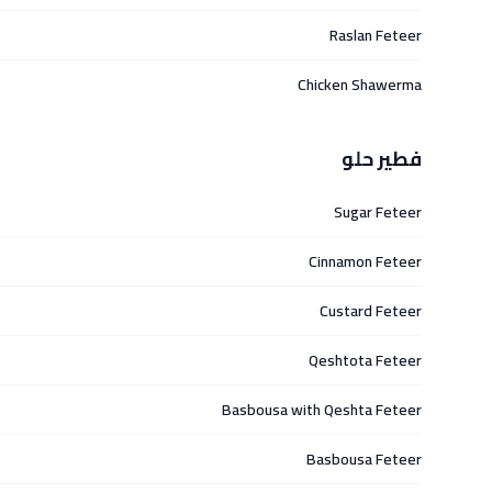
Raslan Feteer
Chicken Shawerma
فطير حلو
Sugar Feteer
Cinnamon Feteer
Custard Feteer
Qeshtota Feteer
Basbousa with Qeshta Feteer
Basbousa Feteer