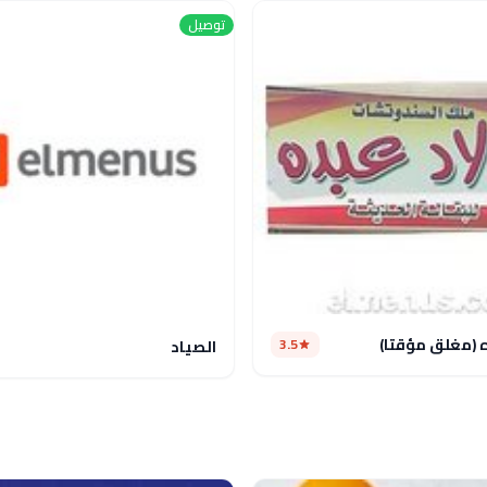
توصيل
ه (مغلق مؤقتا)
3.5
الصياد