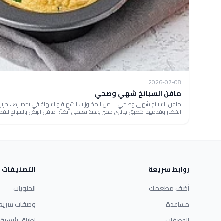
2026-07-08
مافن السبانخ شهي وصحي
مافن السبانخ شهي وصحي ... من المخبوزات الشهية والسهلة في تحضيرها، جربي
الخضار وقدميها كطبق جانبي مميز ولذيذ تعلمي أيضاً: مافن البيض بالسبانخ للفط
روابط سريعة
التصنيفات
أضف مطعمك
الحلويات
مساعدة
وصفات سريع
الوصفات
اطباق رئيسية