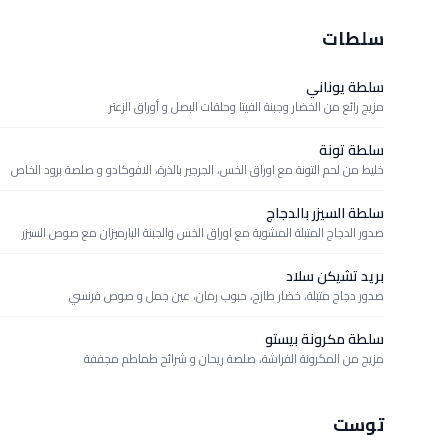
سلطات
سلطة يوناني
مزيج رائع من الخضار وجبنة الفيتا وحلقات البصل و أوراق الزعتر
سلطة تونة
خليط من لحم التونة مع اوراق الخس، الجرجير بالذرة، الافوكادو و صلصة برود الخاص
سلطة السيزر بالدجاج
صدور الدجاج المتبلة المشوية مع اوراق الخس والجبنة البارميزان مع صوص السيزر
بريد تشيكن سلاد
صدور دجاج متبلة، خضار طازج، حبوب رمان، عين جمل و صوص فرنسي
سلطة مكرونة بيستو
مزيج من المكرونة الفراشة، صلصة ريحان و شرائح طماطم مجففة
توست