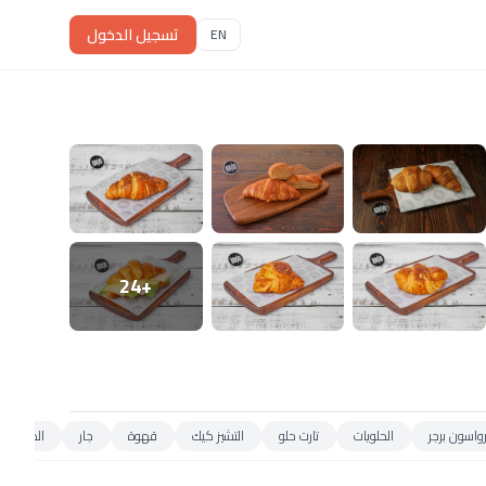
تسجيل الدخول
EN
+24
واسون برجر
الحلويات
تارت حلو
التشيز كيك
قهوة
جار
المشروبا