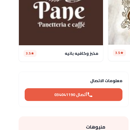
3.5
مخبز وكافيه بانيه
3.5
معلومات الاتصال
أتصال 034041190
منيوهات