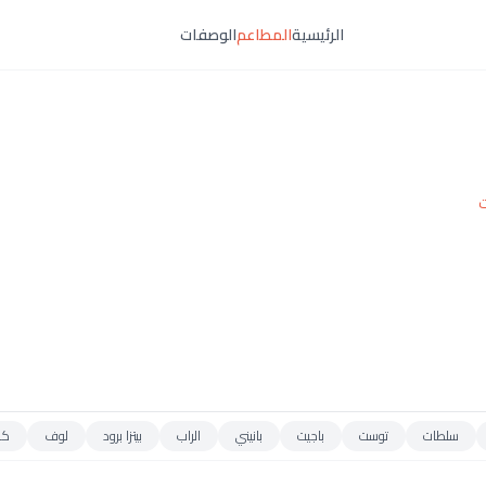
الرئيسية
المطاعم
الوصفات
ت
سلطات
توست
باجيت
بانيني
الراب
بيتزا برود
لوف
كر