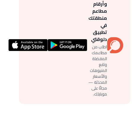
وأرقام
مطاعم
منطقتك
في
تطبيق
دلوقتي
اطلب من
مطاعمك
المفضلة
وتابع
المنيوهات
والأسعار
المحدثة —
مجانًا على
موبايلك.