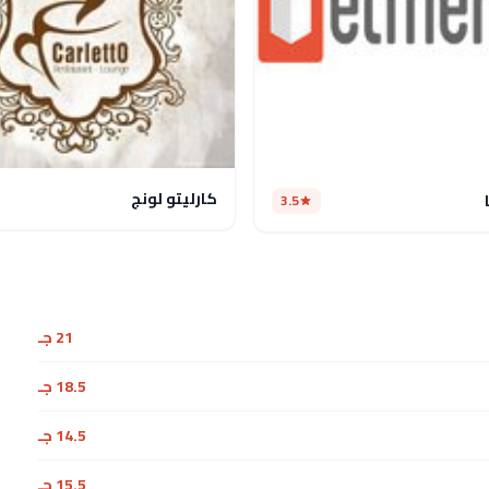
كارليتو لونج
3.5
21 جـ
18.5 جـ
14.5 جـ
15.5 جـ