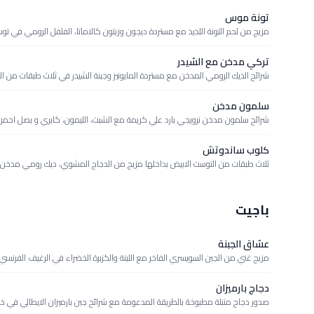
تونة موس
مزيج من لحم التونة اللذيذ مع مستردة ديجون وزيتون كالاماتا، الفلفل الرومي في 
تركي مدخن مع الشيدر
شرائح الديك الرومي المدخن مع مستردة المايونيز وجبنة الشيدر في ثلاث طبقات من ا
سلمون مدخن
شرائح سلمون مدخن نرويجي بارد علي كريمة مع الشبت، الليمون، كابري و بصل احمر 
كلوب ساندوتش
ثلاث طبقات من التوست الابيض بداخلها مزيج من الدجاج المشوي، ديك رومي مدخن، 
باجيت
عشاق الجبنة
مزيج غني من الجبن السويسري الفاخر مع اللبنة والكزبرة الخضراء في الرغيف الفرنسي 
دجاج بارميزان
صدور دجاج متبلة مطبوخة بالطريقة المدعومة مع شرائح جبن بارميزان الايطالي في خ