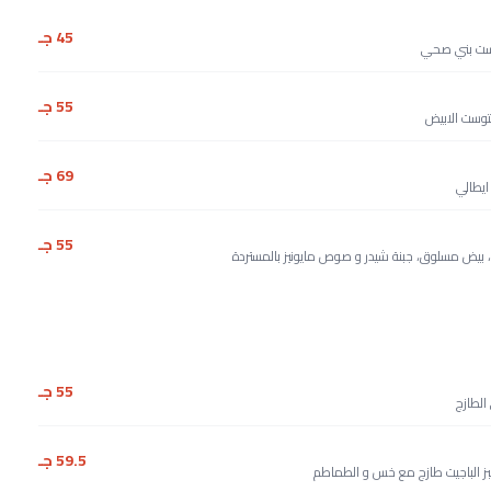
45 جـ
توست بني صحي
55 جـ
لتوست الابيض
69 جـ
ايطالي
55 جـ
بيض مسلوق، جبنة شيدر و صوص مايونيز بالمستردة
55 جـ
الطازج
59.5 جـ
بز الباجيت طازج مع خس و الطماطم