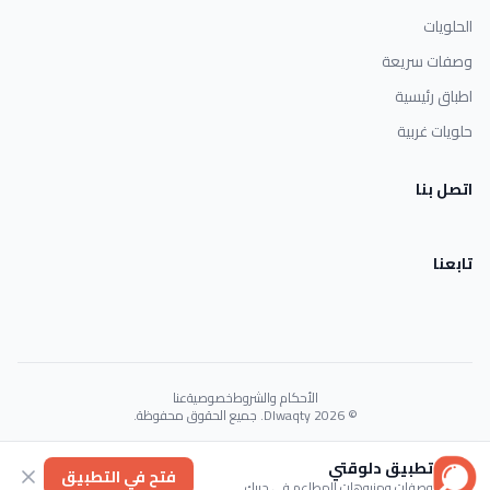
الحلويات
وصفات سريعة
اطباق رئيسية
حلويات غربية
اتصل بنا
تابعنا
الأحكام والشروط
خصوصية
عنا
© 2026 Dlwaqty. جميع الحقوق محفوظة.
Powered by
GAIT
تطبيق دلوقتي
فتح في التطبيق
وصفات ومنيوهات المطاعم في جيبك