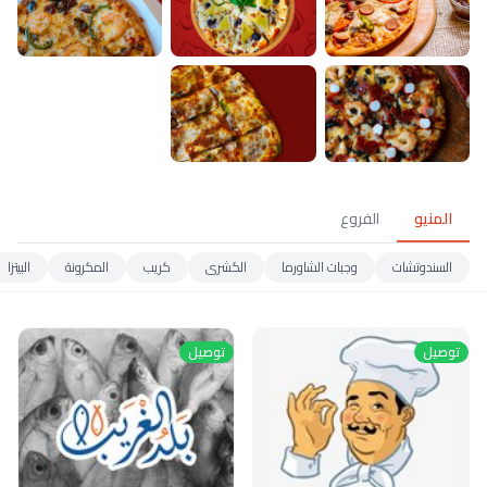
المنيو
الفروع
السندوتشات
وجبات الشاورما
الكشرى
كريب
المكرونة
البيتزا
توصيل
توصيل