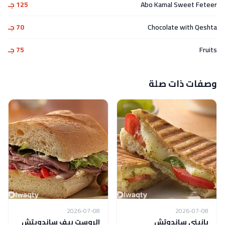
Abo Kamal Sweet Feteer
125 جـ
Chocolate with Qeshta
70 جـ
Fruits
75 جـ
وصفات ذات صلة
2026-07-08
2026-07-08
بانيني ساندوتش
الروست بيف ساندويتش