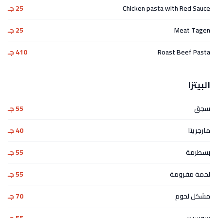
Chicken pasta with Red Sauce
25 جـ
Meat Tagen
25 جـ
Roast Beef Pasta
410 جـ
البيتزا
سجق
55 جـ
مارجريتا
40 جـ
بسطرمة
55 جـ
لحمة مفرومة
55 جـ
مشكل لحوم
70 جـ
سوسيس
55 جـ