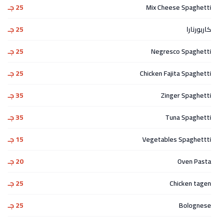
Mix Cheese Spaghetti
25 جـ
كاربورنارا
25 جـ
Negresco Spaghetti
25 جـ
Chicken Fajita Spaghetti
25 جـ
Zinger Spaghetti
35 جـ
Tuna Spaghetti
35 جـ
Vegetables Spaghettti
15 جـ
Oven Pasta
20 جـ
Chicken tagen
25 جـ
Bolognese
25 جـ