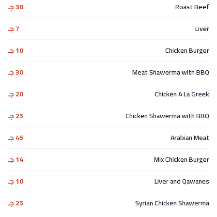
Roast Beef
30 جـ
Liver
7 جـ
Chicken Burger
10 جـ
Meat Shawerma with BBQ
30 جـ
Chicken A La Greek
20 جـ
Chicken Shawerma with BBQ
25 جـ
Arabian Meat
45 جـ
Mix Chicken Burger
14 جـ
Liver and Qawanes
10 جـ
Syrian Chicken Shawerma
25 جـ