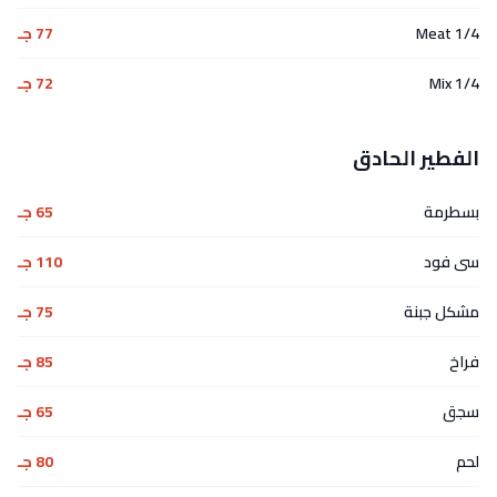
1/4 Meat
77 جـ
1/4 Mix
72 جـ
الفطير الحادق
بسطرمة
65 جـ
سى فود
110 جـ
مشكل جبنة
75 جـ
فراخ
85 جـ
سجق
65 جـ
لحم
80 جـ