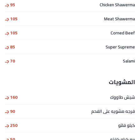
Chicken Shawerma
95 جـ
Meat Shawerma
105 جـ
Corned Beef
105 جـ
Super Supreme
85 جـ
Salami
70 جـ
المشويات
شيش طاووك
160 جـ
فرجه مشويه على الفحم
90 جـ
كيلو فلتو
250 جـ
ربع كيلو كفته
50 جـ