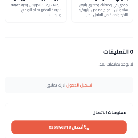
جددي في وصفاتك وحضري بانيني
الروست بيف ساندويتش وجبة خفيفة
ساندوتش بالدجاج وصوص الباربيكيو
سريعة التحضير تصلح للنوادي
اللذيذ ولمسة من الفلفل الحار.
والرحلات.
0 التعليقات
لا توجد تعليقات بعد.
تسجيل الدخول
لترك تعليق.
معلومات الاتصال
أتصال 035846318