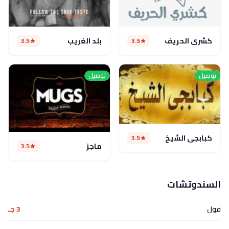
كشرى الحريف
بلد الغريب
3.5
3.5
توصيل
توصيل
كبابجي الشيخ
3.5
ماجز
3.5
السندوتشات
فول
3 جـ