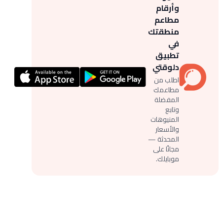
وأرقام
مطاعم
منطقتك
في
تطبيق
دلوقتي
اطلب من
مطاعمك
المفضلة
وتابع
المنيوهات
والأسعار
المحدثة —
مجانًا على
موبايلك.