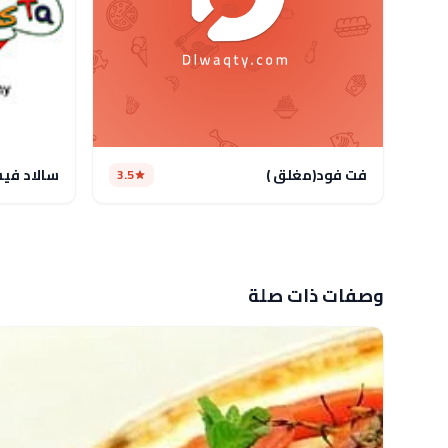
فت فود(مغلق )
سالاد فيس
3.5
وصفات ذات صلة