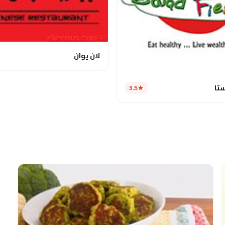
لان يوان
تا
3.5