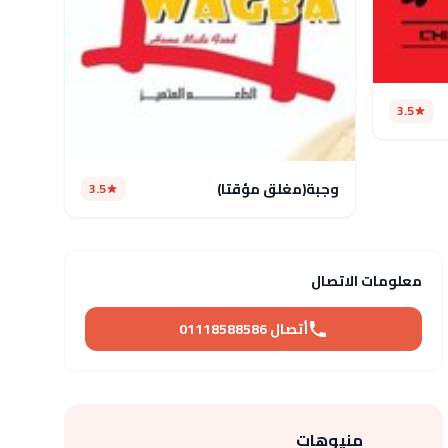
3.5
وجبة(مغلق مؤقتا)
3.5
معلومات الاتصال
أتصال 01118588586
منيوهات