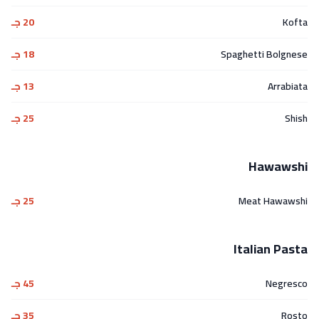
Kofta
20 جـ
Spaghetti Bolgnese
18 جـ
Arrabiata
13 جـ
Shish
25 جـ
Hawawshi
Meat Hawawshi
25 جـ
Italian Pasta
Negresco
45 جـ
Rosto
35 جـ