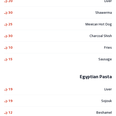
Liver
20 جـ
Shawerma
30 جـ
Mexican Hot Dog
25 جـ
Charcoal Shish
30 جـ
Fries
10 جـ
Sausage
15 جـ
Egyptian Pasta
Liver
19 جـ
Sojouk
19 جـ
Beshamel
12 جـ