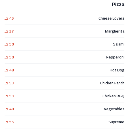
Pizza
Cheese Lovers
45 جـ
Margherita
37 جـ
Salami
50 جـ
Pepperoni
50 جـ
Hot Dog
48 جـ
Chicken Ranch
53 جـ
Chicken BBQ
53 جـ
Vegetables
40 جـ
Supreme
55 جـ