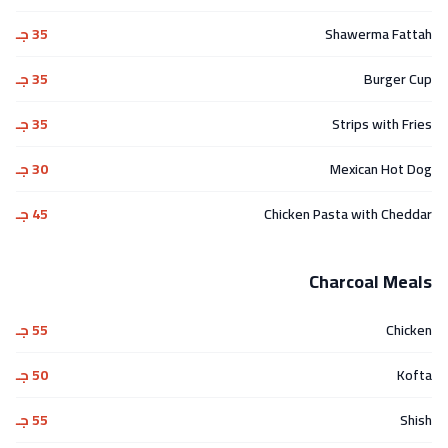
Shawerma Fattah
35 جـ
Burger Cup
35 جـ
Strips with Fries
35 جـ
Mexican Hot Dog
30 جـ
Chicken Pasta with Cheddar
45 جـ
Charcoal Meals
Chicken
55 جـ
Kofta
50 جـ
Shish
55 جـ