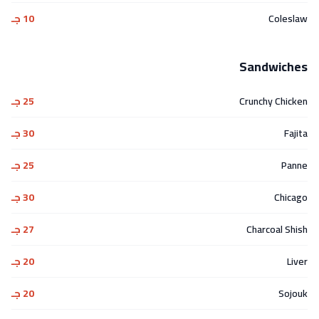
Coleslaw
10 جـ
Sandwiches
Crunchy Chicken
25 جـ
Fajita
30 جـ
Panne
25 جـ
Chicago
30 جـ
Charcoal Shish
27 جـ
Liver
20 جـ
Sojouk
20 جـ