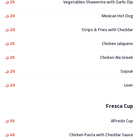
Vegetables Shawerma with Garlic Dip
25 جـ
Mexican Hot Dog
20 جـ
Strips & Fries with Cheddar
20 جـ
Chicken Jalapeno
25 جـ
Chicken Ala Greek
25 جـ
Sojouk
20 جـ
Liver
20 جـ
Fresca Cup
Alfredo Cup
35 جـ
Chicken Pasta with Cheddar Sauce
45 جـ