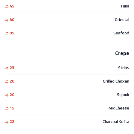
Tuna
45 جـ
Oriental
40 جـ
Seafood
95 جـ
Crepe
Strips
23 جـ
Grilled Chicken
28 جـ
Sojouk
20 جـ
Mix Cheese
15 جـ
Charcoal Kofta
22 جـ