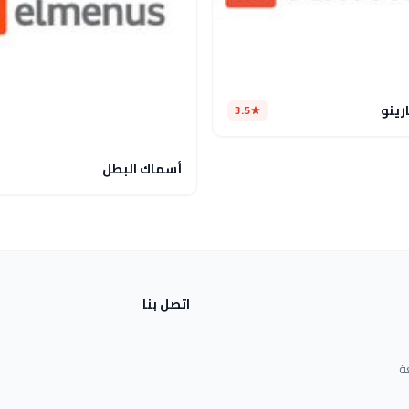
رينو
3.5
أسماك البطل
اتصل بنا
ة