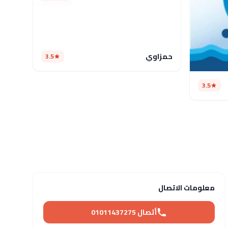
حمزاوي
3.5
3.5
معلومات الاتصال
أتصال 01011437275