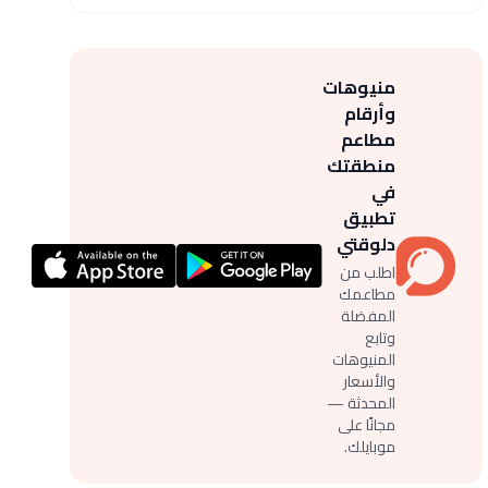
منيوهات
وأرقام
مطاعم
منطقتك
في
تطبيق
دلوقتي
اطلب من
مطاعمك
المفضلة
وتابع
المنيوهات
والأسعار
المحدثة —
مجانًا على
موبايلك.