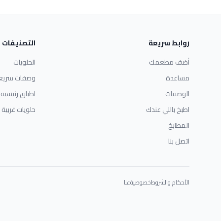
روابط سريعة
التصنيفات
أضف مطعمك
الحلويات
مساعدة
وصفات سريع
الوصفات
اطباق رئيسية
اطبخ باللي عندك
حلويات غربية
المطابخ
اتصل بنا
الأحكام والشروط
خصوصية
عنا