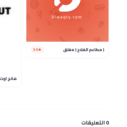
( مطاعم الفلاح ( مغلق
3.5
هانج اوت
0 التعليقات