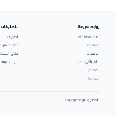
روابط سريعة
التصنيفات
أضف مطعمك
الحلويات
مساعدة
وصفات سريع
الوصفات
اطباق رئيسية
اطبخ باللي عندك
حلويات غربية
المطابخ
اتصل بنا
الأحكام والشروط
خصوصية
عنا