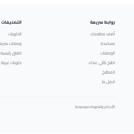
روابط سريعة
التصنيفات
أضف مطعمك
الحلويات
مساعدة
وصفات سريع
الوصفات
اطباق رئيسية
اطبخ باللي عندك
حلويات غربية
المطابخ
اتصل بنا
الأحكام والشروط
خصوصية
عنا