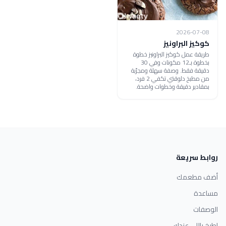
2026-07-08
كوكيز البراونيز
طريقة عمل كوكيز البراونيز خطوة
بخطوة بـ12 مكونات وفي 30
دقيقة فقط. وصفة سهلة ومجرّبة
من مطبخ دلوقتي تكفي 2 فرد،
بمقادير دقيقة وخطوات واضحة.
روابط سريعة
أضف مطعمك
مساعدة
الوصفات
اطبخ باللي عندك