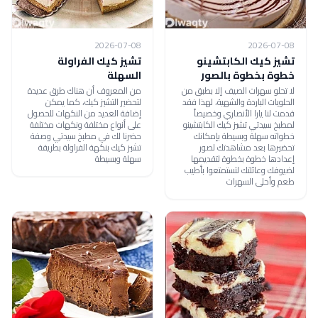
2026-07-08
2026-07-08
تشيز كيك الكابتشينو
تشيز كيك الفراولة
خطوة بخطوة بالصور
السهلة
لا تحلو سهرات الصيف إلا بطبق من
من المعروف أن هناك طرق عديدة
الحلويات الباردة والشهية، لهذا فقد
لتحضير التشيز كيك، كما يمكن
قدمت لنا يارا الأنصاري وخصيصاً
إضافة العديد من النكهات للحصول
لمطبخ سيدتي تشيز كيك الكابتشينو
على أنواع مختلفة ونكهات مختلفة
خطواته سهلة وبسيطة بإمكانك
حضرنا لك في مطبخ سيدتي وصفة
تحضيرها بعد مشاهدتك لصور
تشيز كيك بنكهة الفراولة بطريقة
إعدادها خطوة بخطوة لتقديمها
سهلة وبسيطة
لضيوفك وعائلتك لتستمتعوا بأطيب
طعم وأحلى السهرات